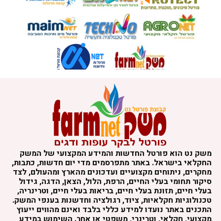
משק נט הוא פורטל החדשות והמידע המקצועי של המשק
החקלאי בישראל. באתר מתפרסמים מדי יום חדשות, כתבות,
מחקרים, ניתוחים מקצועיים ועדכונים מהארץ ומהעולם, לצד
סיקור תחומי בעלי החיים, הרפת, הלול, הצאן, הדגה, גידול
בעלי חיים, תזונת בעלי חיים, בריאות בעלי חיים, וטרינריה,
טכנולוגיות חקלאיות, ציוד, רגולציה וחדשנות בענפי המשק.
התכנים באתר נועדו למידע כללי בלבד ואינם מהווים ייעוץ
מקצועי, חקלאי, וטרינרי, משפטי או אחר. השימוש במידע