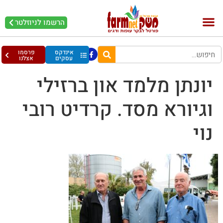
הרשמו לניוזלטר
בקר וחלב
בריאות מהחי
עופות וביצים
אינדקס
פרסמו
עסקים
אצלנו
יונתן מלמד און ברזילי
וגיורא מסד. קרדיט רובי
נוי