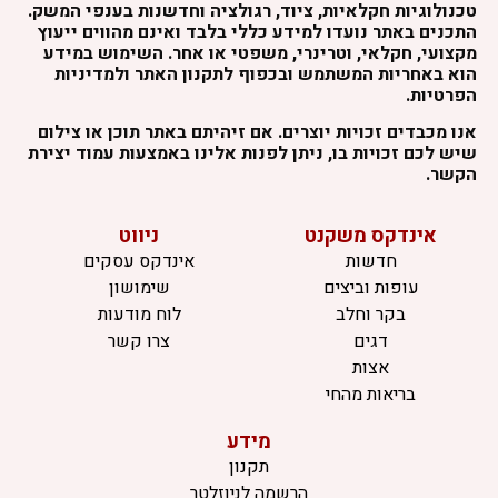
טכנולוגיות חקלאיות, ציוד, רגולציה וחדשנות בענפי המשק.
התכנים באתר נועדו למידע כללי בלבד ואינם מהווים ייעוץ
מקצועי, חקלאי, וטרינרי, משפטי או אחר. השימוש במידע
הוא באחריות המשתמש ובכפוף לתקנון האתר ולמדיניות
הפרטיות.
אנו מכבדים זכויות יוצרים. אם זיהיתם באתר תוכן או צילום
שיש לכם זכויות בו, ניתן לפנות אלינו באמצעות עמוד יצירת
הקשר.
אינדקס משקנט
ניווט
חדשות
אינדקס עסקים
עופות וביצים
שימושון
בקר וחלב
לוח מודעות
דגים
צרו קשר
אצות
בריאות מהחי
מידע
תקנון
הרשמה לניוזלטר