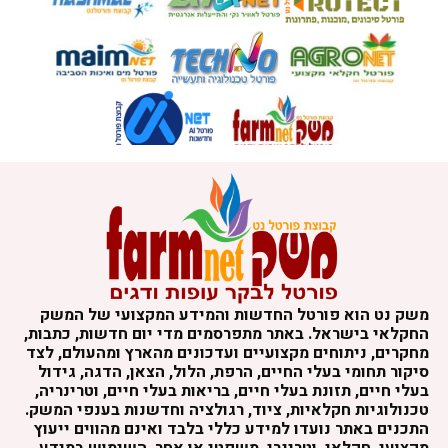
משק נט הוא פורטל החדשות והמידע המקצועי של המשק
החקלאי בישראל. באתר מתפרסמים מדי יום חדשות, כתבות,
מחקרים, ניתוחים מקצועיים ועדכונים מהארץ ומהעולם, לצד
סיקור תחומי בעלי החיים, הרפת, הלול, הצאן, הדגה, גידול
בעלי חיים, תזונת בעלי חיים, בריאות בעלי חיים, וטרינריה,
טכנולוגיות חקלאיות, ציוד, רגולציה וחדשנות בענפי המשק.
התכנים באתר נועדו למידע כללי בלבד ואינם מהווים ייעוץ
מקצועי, חקלאי, וטרינרי, משפטי או אחר. השימוש במידע