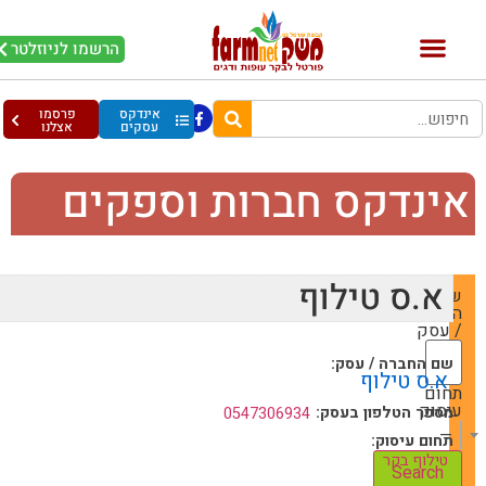
הרשמו לניוזלטר
אינדקס
פרסמו
עסקים
אצלנו
ינדקס חברות וספקים
א.ס טילוף
שם
החברה
/ עסק
שם החברה / עסק:
א.ס טילוף
תחום
עיסוק
מספר הטלפון בעסק:
0547306934
— Choose One —
תחום עיסוק:
טילוף בקר