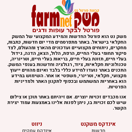
שק נט הוא פורטל החדשות והמידע המקצועי של המשק
חקלאי בישראל. באתר מתפרסמים מדי יום חדשות, כתבות,
חקרים, ניתוחים מקצועיים ועדכונים מהארץ ומהעולם, לצד
יקור תחומי בעלי החיים, הרפת, הלול, הצאן, הדגה, גידול
עלי חיים, תזונת בעלי חיים, בריאות בעלי חיים, וטרינריה,
כנולוגיות חקלאיות, ציוד, רגולציה וחדשנות בענפי המשק.
תכנים באתר נועדו למידע כללי בלבד ואינם מהווים ייעוץ
קצועי, חקלאי, וטרינרי, משפטי או אחר. השימוש במידע
וא באחריות המשתמש ובכפוף לתקנון האתר ולמדיניות
פרטיות.
נו מכבדים זכויות יוצרים. אם זיהיתם באתר תוכן או צילום
יש לכם זכויות בו, ניתן לפנות אלינו באמצעות עמוד יצירת
קשר.
אינדקס משקנט
ניווט
חדשות
אינדקס עסקים