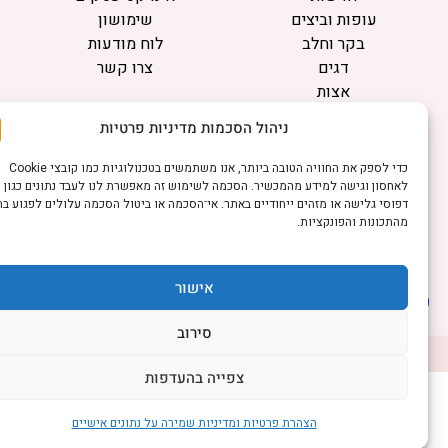
עופות וביצים
שימושון
בקר וחלב
לוח מודעות
דגים
צרו קשר
אצות
בריאות מהחי
ניהול הסכמות מדיניות פרטיות
מידע
כדי לספק את החוויה הטובה ביותר, אנו משתמשים בטכנולוגיות כמו קובצי Cookie
תקנון
לאחסון וגישה למידע מהמכשיר. הסכמה לשימוש זה מאפשרת לנו לעבד נתונים כגון
הרשמה לניוזלטר
דפוסי גלישה או מזהים ייחודיים באתר. אי־הסכמה או ביטול הסכמה עלולים לפגוע בחלק
מהתכונות והפונקציות.
פרסמו אצלנו
הצהרת נגישות
הצהרת פרטיות
אישור
סירוב
©כל הזכויות שמורות למשק נט (נוסד בשנת 2011)
דיביין אתרים
צפייה בהעדפות
הצהרת פרטיות ומדיניות שמירה על נתונים אישיים