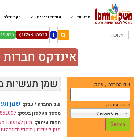
חדשות
עופות וביצים
בקר וחלב
פרסמו אצלנו
הרשמו ל
אינדקס חברות 
שמן תעשיות ב
שם החברה / עסק
שמן תעש
שם החברה / עסק:
תחום עיסוק
מספר הטלפון בעסק:
9852007
— Choose One —
מזון לעופות | מז
תחום עיסוק:
מזון לעופות | תוספי תזונה לעו