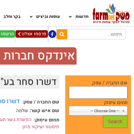
חדשות
עופות וביצים
בקר וחלב
פרסמו אצלנו
הרשמו ל
אינדקס חברות 
דשרו סחר בע"
שם החברה / עסק
דשרו סח
שם החברה / עסק:
תחום עיסוק
שם איש קשר:
שלמה
— Choose One —
הפשרת בשר תעש
תחום עיסוק:
פיסטור ועיקור מזון