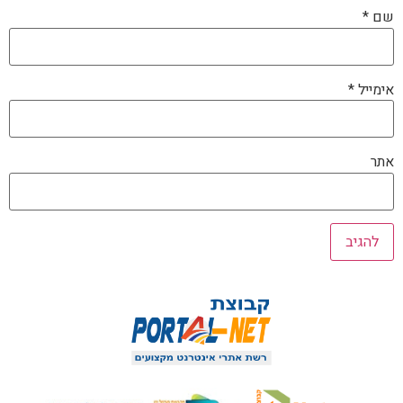
שם
*
אימייל
*
אתר