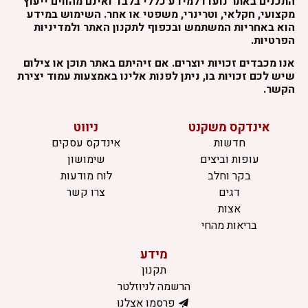
התכנים באתר נועדו למידע כללי בלבד ואינם מהווים ייעוץ
מקצועי, חקלאי, וטרינרי, משפטי או אחר. השימוש במידע
הוא באחריות המשתמש ובכפוף לתקנון האתר ולמדיניות
הפרטיות.
אנו מכבדים זכויות יוצרים. אם זיהיתם באתר תוכן או צילום
שיש לכם זכויות בו, ניתן לפנות אלינו באמצעות עמוד יצירת
הקשר.
אינדקס משקנט
ניווט
חדשות
אינדקס עסקים
עופות וביצים
שימושון
בקר וחלב
לוח מודעות
דגים
צרו קשר
אצות
בריאות מהחי
מידע
תקנון
הרשמה לניוזלטר
פרסמו אצלנו