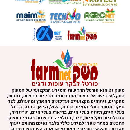
משק נט הוא פורטל החדשות והמידע המקצועי של המשק
החקלאי בישראל. באתר מתפרסמים מדי יום חדשות, כתבות,
מחקרים, ניתוחים מקצועיים ועדכונים מהארץ ומהעולם, לצד
סיקור תחומי בעלי החיים, הרפת, הלול, הצאן, הדגה, גידול
בעלי חיים, תזונת בעלי חיים, בריאות בעלי חיים, וטרינריה,
טכנולוגיות חקלאיות, ציוד, רגולציה וחדשנות בענפי המשק.
התכנים באתר נועדו למידע כללי בלבד ואינם מהווים ייעוץ
מקצועי, חקלאי, וטרינרי, משפטי או אחר. השימוש במידע