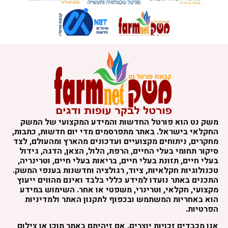
משק נט הוא פורטל החדשות והמידע המקצועי של המשק
החקלאי בישראל. באתר מתפרסמים מדי יום חדשות, כתבות,
מחקרים, ניתוחים מקצועיים ועדכונים מהארץ ומהעולם, לצד
סיקור תחומי בעלי החיים, הרפת, הלול, הצאן, הדגה, גידול
בעלי חיים, תזונת בעלי חיים, בריאות בעלי חיים, וטרינריה,
טכנולוגיות חקלאיות, ציוד, רגולציה וחדשנות בענפי המשק.
התכנים באתר נועדו למידע כללי בלבד ואינם מהווים ייעוץ
מקצועי, חקלאי, וטרינרי, משפטי או אחר. השימוש במידע
הוא באחריות המשתמש ובכפוף לתקנון האתר ולמדיניות
הפרטיות.
אנו מכבדים זכויות יוצרים. אם זיהיתם באתר תוכן או צילום