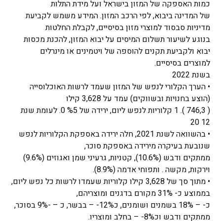
כמות האספקה של המזון בישראל ועל מידת התלות
של המדינה ביבוא, לפי הרכב המזון. המידע משמש לקביעת
מדיניות סבסוד למוצרי מזון בסיסיים, לקבלת החלטות
בנוגע לשיעור תשלום המיסים על יבוא המזון, להכנת מכסות
יבוא ולקביעת תקנים להוספה של ויטמינים או מינרלים
למוצרים בסיסיים.
בשנת 2022
• הערך הקלורי לנפש של המזון שעמד לרשות האוכלוסייה
(הוצע בחנויות ובשווקים) עמד על 3,628 קילו
( 746,3 ). 1 קלוריות לנפש ליום, ירידה של %5 0. לעומת שנת
12 20
• בהשוואה לשנת 2021, חלה ירידה באספקת הקלוריות לנפש
שנובעת בעיקרה מירידה באספקת סוכר,
ממתקים ודבש (10.6%), קטניות, גרעיני שמן ואגוזים (9.6%)
וירקות, מקשה . ותפוחי אדמה (8.9%).
• מתוך סך של 3,628 קילו קלוריות שעמדו לרשות כל נפש ליום,
בממוצע כ- 31% מקורם בדגנים ומוצריהם,
כ- – 18% בשמנים ושומנים, כ12%- – בבשר, כ – -9% בסוכר,
ממתקים ודבש וכ8%- – בחלב ומוצריו.