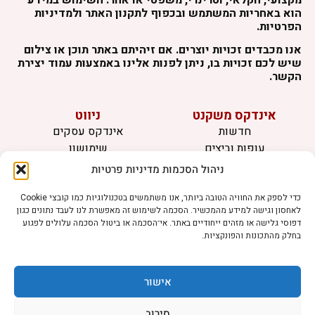
הוא באחריות המשתמש ובכפוף לתקנון האתר ולמדיניות
הפרטיות.
אנו מכבדים זכויות יוצרים. אם זיהיתם באתר תוכן או צילום
שיש לכם זכויות בו, ניתן לפנות אלינו באמצעות עמוד יצירת
הקשר.
אינדקס משקנט
ניווט
חדשות
אינדקס עסקים
עופות וביצים
שימושון
בקר וחלב
לוח מודעות
ניהול הסכמות מדיניות פרטיות
דגים
צרו קשר
אצות
כדי לספק את החוויה הטובה ביותר, אנו משתמשים בטכנולוגיות כמו קובצי Cookie
לאחסון וגישה למידע מהמכשיר. הסכמה לשימוש זה מאפשרת לנו לעבד נתונים כגון
בריאות מהחי
דפוסי גלישה או מזהים ייחודיים באתר. אי־הסכמה או ביטול הסכמה עלולים לפגוע
בחלק מהתכונות והפונקציות.
מידע
תקנון
הרשמה לניוזלטר
אישור
פרסמו אצלנו
הצהרת נגישות
סירוב