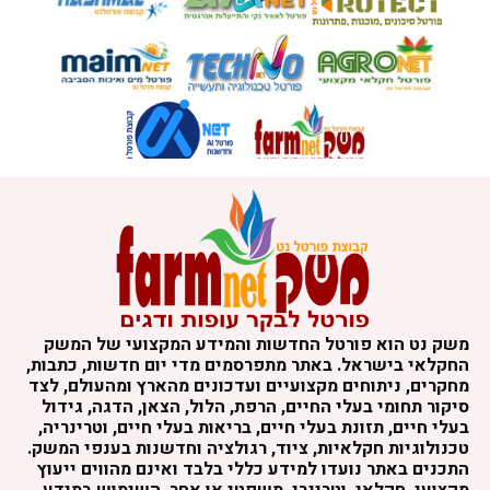
משק נט הוא פורטל החדשות והמידע המקצועי של המשק
החקלאי בישראל. באתר מתפרסמים מדי יום חדשות, כתבות,
מחקרים, ניתוחים מקצועיים ועדכונים מהארץ ומהעולם, לצד
סיקור תחומי בעלי החיים, הרפת, הלול, הצאן, הדגה, גידול
בעלי חיים, תזונת בעלי חיים, בריאות בעלי חיים, וטרינריה,
טכנולוגיות חקלאיות, ציוד, רגולציה וחדשנות בענפי המשק.
התכנים באתר נועדו למידע כללי בלבד ואינם מהווים ייעוץ
מקצועי, חקלאי, וטרינרי, משפטי או אחר. השימוש במידע