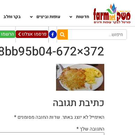
חדשות
עופות וביצים
בקר וחלב
פרסמו אצלנו
הרשמו ל
8bb95b04-672×372
כתיבת תגובה
האימייל לא יוצג באתר.
שדות החובה מסומנים
*
התגובה שלך
*