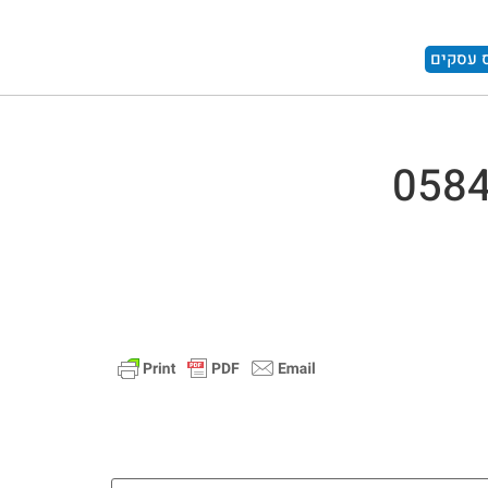
 עסקים
058