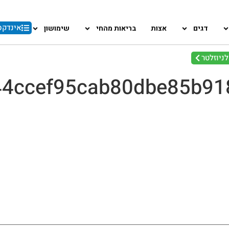
אינדקס
דגים
אצות
בריאות מהחי
שימושון
ניוזלטר
44ccef95cab80dbe85b91