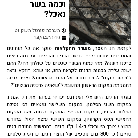
וכמה בשר
נאכל?
מערכת פורטל משק נט
14/04/2019
לקראת חג הפסח,
משרד החקלאות
סוקר את כל הנתונים
והמספרים אודות ענפי הבשר, הדגים והביצים. אז כמה ביצים
צרכנו השנה? מהי כמות הבשר שנשים על שולחן החג? האם
ישנה עלייה בכמות הדגים לקראת החג, או שמא דווקא נרצה
ל"שמור מקום" לבשר ונוותר על המנה הראשונה? ואיזו מדינה
התמקמה במקום הראשון ונחשבת ל"שיאנית צרכנית הביצים"?
בענף הדגים
, הישראלי הממוצע יעדיף בעיקר את דגי אמנון,
במקום השני הסלמון, במקום השלישי נמצאים דגי נסיכת
הנילוס והדניס, במקום הרביעי התמקם הטונה ואת המקום
החמישי תפס הקרפיון, במקום השישי נמצא הסול. בחודש
ממוצע צורך הישראלי כ-1.4 ק"ג דגים, כחמישית מתוכם דגים
טריים (וכ- 800 גרם
נוספים
של מוצרי דגים, כדוגמת: סלטים,