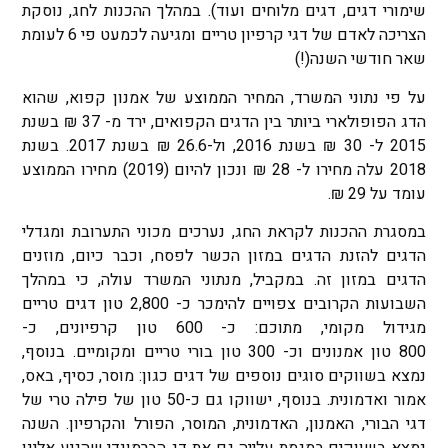
שימורי דגים, דגים מלוחים ועוד). במהלך ההכנות לחג, נוסקת
הצריכה לאדם של דגי קרפיון טריים ומגיעה לכמעט פי 6 לעומת
שאר חודשי השנה(!)
על פי נתוני המשרד, המחיר הממוצע של אמנון קפוא, שהוא
הדג הפופולארי ביותר בין הדגים הקפואים, ירד מ- 37 ₪ בשנת
2015 ל- 30 ₪ בשנת 2016, ול-26.6 ₪ בשנת 2017. בשנת
2018 עלה מחירו ל- 28 ₪ ונכון להיום (2019) מחירו הממוצע
עומד על 29 ₪.
במסגרת ההכנות לקראת החג, נערכים מכוני התערובת ומגדלי
הדגים להזנת הדגים במזון הכשר לפסח, וכבר כיום, מוזנים
הדגים במזון זה. במקביל, מנתוני המשרד עולה, כי במהלך
השבועות הקרובים צפויים להימכר כ- 2,800 טון דגים טריים
מגידול מקומי, מתוכם: כ- 600 טון קרפיונים, כ-
800 טון אמנונים וכ- 300 טון בורי טריים ומקומיים. בנוסף,
נמצא בשווקים סוגים נוספים של דגים כגון: מוסר, כסיף, באס,
אמור ואדמונית. בנוסף, ישווקו גם כ-50 טון של פילה טרי של
דגי הבורי, האמנון, האדמונית, המוסר, הפורל והקרפיון. השנה