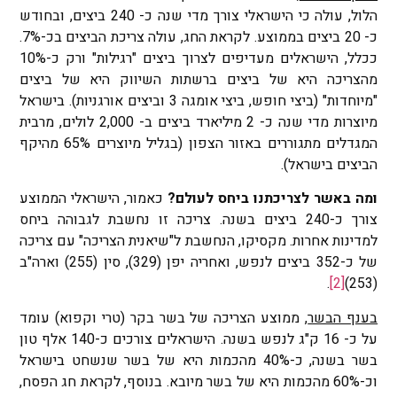
הלול, עולה כי הישראלי צורך מדי שנה כ- 240 ביצים, ובחודש
כ- 20 ביצים בממוצע. לקראת החג, עולה צריכת הביצים בכ-7%.
ככלל, הישראלים מעדיפים לצרוך ביצים "רגילות" ורק כ-10%
מהצריכה היא של ביצים ברשתות השיווק היא של ביצים
"מיוחדות" (ביצי חופש, ביצי אומגה 3 וביצים אורגניות). בישראל
מיוצרות מדי שנה כ- 2 מיליארד ביצים ב- 2,000 לולים, מרבית
המגדלים מתגוררים באזור הצפון (בגליל מיוצרים 65% מהיקף
הביצים בישראל).
ומה באשר לצריכתנו ביחס לעולם?
כאמור, הישראלי הממוצע
צורך כ-240 ביצים בשנה. צריכה זו נחשבת לגבוהה ביחס
למדינות אחרות. מקסיקו, הנחשבת ל"שיאנית הצריכה" עם צריכה
של כ-352 ביצים לנפש, ואחריה יפן (329), סין (255) וארה"ב
.
[2]
(253)
בענף הבשר
, ממוצע הצריכה של בשר בקר (טרי וקפוא) עומד
על כ- 16 ק"ג לנפש בשנה. הישראלים צורכים כ-140 אלף טון
בשר בשנה, כ-40% מהכמות היא של בשר שנשחט בישראל
וכ-60% מהכמות היא של בשר מיובא. בנוסף, לקראת חג הפסח,