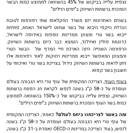
נצפית עלייה בביקוש של 45% בהשוואה לממוצע כמות הבשר
הנמכרת ברשתות השיווק ב"ימים רגילים".
בשנים האחרונות יזם משרד החקלאות שתי רפורמות לטובת
הגדלת היקפי היבוא של בשר שחוט לישראל. האחת, פתיחת
ייבוא בשר טרי ומצונן ממדינות נוספות באירופה לישראל,
כדוגמת פולין ואירלנד, הנמצא כבר כיום ברשתות השיווק.
הרפורמה השנייה הינה הארכת חיי המדף של הבשר הטרי
והמצונן המאפשר ייבוא ממדינות רחוקות. לאור רפורמות אלו
ניתן לראות ברשתות השיווק גידול בצריכת בשר טרי ואיכותי על
חשבון בשר קפוא.
בענף העוף
, הצריכה המקומית של עוף טרי היא הגבוהה בעולם
ועומדת על כ-58 ק"ג בשנה לנפש. לקראת חג הפסח ברשתות
השיווק, נצפית עלייה בביקוש של כ-150% בהשוואה לממוצע
כמות בשר העוף הנמכרת ברשתות השיווק ב"ימים רגילים".
ומה באשר לצריכתנו ביחס לעולם?
כאמור, הצריכה המקומית
של עוף טרי היא הגבוהה בעולם ועומדת על כ-58 ק"ג בשנה
לנפש, בעוד הצריכה במדינות ה-OECD נאמדת ב-31 ק"ג בשנה,