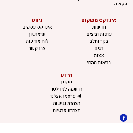
הקשר.
אינדקס משקנט
ניווט
חדשות
אינדקס עסקים
עופות וביצים
שימושון
בקר וחלב
לוח מודעות
דגים
צרו קשר
אצות
בריאות מהחי
מידע
תקנון
הרשמה לניוזלטר
פרסמו אצלנו
הצהרת נגישות
הצהרת פרטיות
©כל הזכויות שמורות למשק נט (נוסד בשנת 2011)
דיביין אתרים