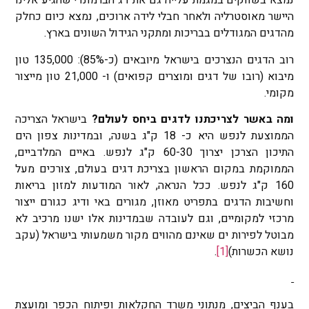
נמצא בשווקים במגמת עלייה גם את דג הברמונדי שהגיע אלינו
היישר מאוסטרליה ולאחר חבלי לידה ארוכים, נמצא כיום כחלק
מהדגים המגודלים בבריכות ומתקני הגידול השונים בארץ.
רוב הדגים הנצרכים בישראל מיובאים (כ-85%): 135,000 טון
מיבוא (רובו של דגים ומוצרים קפואים) ו- 21,000 טון מייצור
מקומי.
ומה באשר לצריכתנו לדגים ביחס לעולם?
בישראל הצריכה
הממוצעת לנפש היא כ- 18 ק"ג בשנה, ובמדינות צפון הים
התיכון הצרכן יצרוך 60-30 ק"ג לנפש. באיים המלדביים,
הממוקמת במקום הראשון בצריכת דגים בעולם, צורכים מעל
160 ק"ג לנפש. ככל הנראה, לאור המודעות למזון בריאות
וחשיבות הדגים בתפריט מאוזן, מגורים באי ודיג כגורם ייצור
מרכזי למקומיים, וגם לעובדה שבמדינות אלו ישנו מרכיב לא
מבוטל לפירות ים שאינם מהווים מקור משמעותי בישראל (עקב
נושא הכשרות)
[1]
.
בענף הביצים
, מנתוני משרד החקלאות ופיתוח הכפר ומועצת