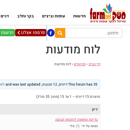
חדשות
עופות וביצים
בקר וחלב
דגים
פרסמו אצלנו
הרשמו ל
לוח מודעות
דף הבית
›
פורומים
›
לוח מודעות
This forum has 35 דיונים, 12 תגובות, and was last updated
לפני 6 חו
מוצגים 15 דיונים – 1 עד 15 (מתוך 35 סה״כ)
דיון
בדיקת התאמה להכנסה קבועה
נפתח על ידי
טלי