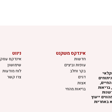
אינדקס משקנט
ניווט
חדשות
אינדקס עסקי
עופות וביצים
שימושון
בקר וחלב
לוח מודעות
קלאי
דגים
צרו קשר
יתוחים
החיים,
אצות
 בריאות
בריאות מהחי
דשנות
ווים ייעוץ
א באחריות