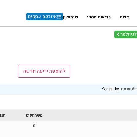
אינדקס עסקים
אצות
בריאות מהחי
שימושון
ניוזלטר
להוספת ידיעה חדשה
דשים
by
טלי
.
משתתפים
תגו
1
0