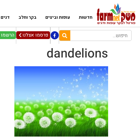
חדשות
עופות וביצים
בקר וחלב
דגים
פרסמו אצלנו
הרשמו ל
dandelions