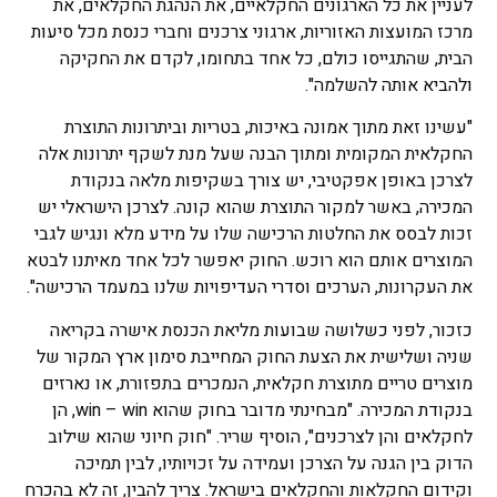
לעניין את כל הארגונים החקלאיים, את הנהגת החקלאים, את
מרכז המועצות האזוריות, ארגוני צרכנים וחברי כנסת מכל סיעות
הבית, שהתגייסו כולם, כל אחד בתחומו, לקדם את החקיקה
ולהביא אותה להשלמה".
"עשינו זאת מתוך אמונה באיכות, בטריות וביתרונות התוצרת
החקלאית המקומית ומתוך הבנה שעל מנת לשקף יתרונות אלה
לצרכן באופן אפקטיבי, יש צורך בשקיפות מלאה בנקודת
המכירה, באשר למקור התוצרת שהוא קונה. לצרכן הישראלי יש
זכות לבסס את החלטות הרכישה שלו על מידע מלא ונגיש לגבי
המוצרים אותם הוא רוכש. החוק יאפשר לכל אחד מאיתנו לבטא
את העקרונות, הערכים וסדרי העדיפויות שלנו במעמד הרכישה".
כזכור, לפני כשלושה שבועות מליאת הכנסת אישרה בקריאה
שניה ושלישית את הצעת החוק המחייבת סימון ארץ המקור של
מוצרים טריים מתוצרת חקלאית, הנמכרים בתפזורת, או נארזים
בנקודת המכירה. "מבחינתי מדובר בחוק שהוא win – win, הן
לחקלאים והן לצרכנים", הוסיף שריר. "חוק חיוני שהוא שילוב
הדוק בין הגנה על הצרכן ועמידה על זכויותיו, לבין תמיכה
וקידום החקלאות והחקלאים בישראל. צריך להבין, זה לא בהכרח