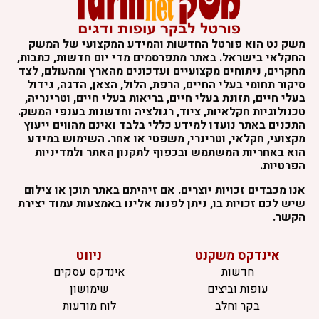
משק נט הוא פורטל החדשות והמידע המקצועי של המשק
החקלאי בישראל. באתר מתפרסמים מדי יום חדשות, כתבות,
מחקרים, ניתוחים מקצועיים ועדכונים מהארץ ומהעולם, לצד
סיקור תחומי בעלי החיים, הרפת, הלול, הצאן, הדגה, גידול
בעלי חיים, תזונת בעלי חיים, בריאות בעלי חיים, וטרינריה,
טכנולוגיות חקלאיות, ציוד, רגולציה וחדשנות בענפי המשק.
התכנים באתר נועדו למידע כללי בלבד ואינם מהווים ייעוץ
מקצועי, חקלאי, וטרינרי, משפטי או אחר. השימוש במידע
הוא באחריות המשתמש ובכפוף לתקנון האתר ולמדיניות
הפרטיות.
אנו מכבדים זכויות יוצרים. אם זיהיתם באתר תוכן או צילום
שיש לכם זכויות בו, ניתן לפנות אלינו באמצעות עמוד יצירת
הקשר.
אינדקס משקנט
ניווט
חדשות
אינדקס עסקים
עופות וביצים
שימושון
בקר וחלב
לוח מודעות