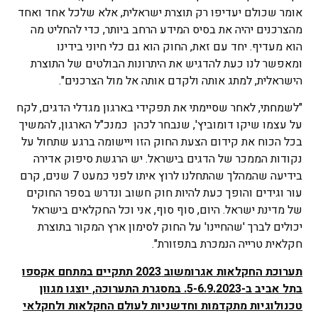
אומר שכולם יעדיפו רק תוצרת ישראלית, אלא שלכל אחד ואחד
מהצרכנים יהיה את בסיס המידע הרחב ביותר, כדי להחליט מה
הוא מעדיף. יחד עם זאת, החוק הוא גם כלי חיוני בידינו
ומאפשר לנו כעת להדגיש את היתרונות הבולטים של התוצרת
הישראלית, למתג אותה ולקדם אותה אל מול הצרכנים".
"לשמחתי, לאחר שסיימתי את תפקידי בארגון מגדלי הדגים, לקח
על עצמו שיקו דומוביץ', שנבחר לכהן כמנכ"ל הארגון, להמשיך
בכל הכוח את קידום הצעת החוק הזו ויישומה ברגע שתחול על
נקודות הממכר של הדגים בישראל. יש הרגשת סיפוק אדירה
בידיעה שהמהלך שהתחלנו לרוץ איתו לפני כמעט 7 שנים, קרם
עור וגידים והופך כעת להיות חוק חשוב ונדרש בספר החוקים
של מדינת ישראל. היום, סוף סוף, אני וכל החקלאים בישראל
יכולים לברך 'שהחיינו' על החוק לסימון ארץ המקור בתוצרת
חקלאית טרייה הנמכרת בתפזורת".
תערוכת החקלאות אגרומשוב 2023 תתקיים במתחם אקספו
בתל אביב ב-5-6.9.2023. במסגרת התערוכה, יוצגו מגוון
טכנולוגיות מתקדמות וחדשניות לעולם החקלאות ולחקלאי