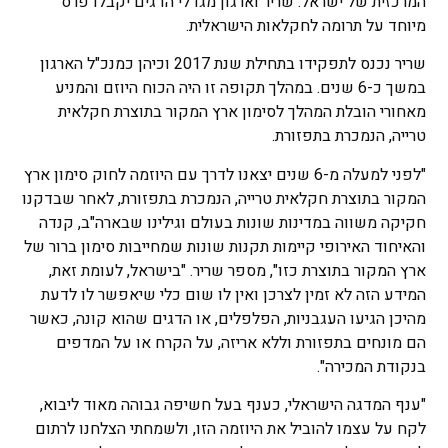
המרכזית של ישראל. שריר וארגון מגדלי הדגים יקבלו פרס
מיוחד על תרומה לחקלאות הישראלית.
שריר נכנס לתפקידו בתחילת שנת 2017 וכיהן כמנכ"ל הארגון
במשך כ-6 שנים. במהלך תקופה זו היה הכוח היוזם והמניע
מאחורי הובלת המהלך לסימון ארץ המקור בתוצרת חקלאית
טרייה, הנמכרת בתפזורת.
"לפני למעלה מ-6 שנים יצאנו לדרך עם היוזמה לחוק סימון ארץ
המקור בתוצרת חקלאית טרייה, הנמכרת בתפזורת, לאחר שבדקנו
חקיקה משווה במדינות שונות בעולם וגילינו שבארה"ב, קנדה
והאיחוד האירופי קיימות תקנות שונות שמחייבות סימון ברור של
ארץ המקור בתוצרת כזו", מספר שריר. "בישראל, לעומת זאת,
המידע הזה לא זמין לצרכן ואין לו שום כלי שיאפשר לו לדעת
מהיכן הגיעו העגבניות, הפלפלים, או הדגים שהוא קונה, כאשר
הם מונחים בתפזורת וללא אריזה, על הקרח או על המדפים
בנקודת המכירה".
"ענף המדגה הישראלי, כענף בעל חשיפה גבוהה מאוד ליבוא,
לקח על עצמו להוביל את היוזמה הזו, ולשמחתי הצלחנו לרתום