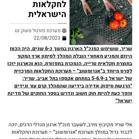
לחקלאות
הישראלית
מערכת פורטל משק נט
22/08/2023
שריר, ששימש כמנכ"ל הארגון במשך כ-6 שנים, היה הכוח
היוזם והמניע מאחורי הובלת המהלך לסימון ארץ המקור
בתוצרת חקלאית טרייה, הנמכרת בתפזורת. הוא והארגון יזכו
לפרס מיוחד ב"אגרומשוב" – תערוכת החקלאות המרכזית
של ישראל ב-5-6.9 במתחם אקספו בתל אביב. שריר:
"הרגשת סיפוק אדירה בידיעה שהמהלך קרם עור וגידים
והפך כעת להיות חוק חשוב ונדרש בספר החוקים של מדינת
ישראל"
אלי שריר מקיבוץ מירב, לשעבר מנכ"ל ארגון מגדלי הדגים, יזכה
לכבוד גדול במהלך תערוכת "אגרומשוב" – תערוכת החקלאות