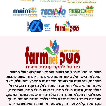
משק נט הוא פורטל החדשות והמידע המקצועי של המשק
החקלאי בישראל. באתר מתפרסמים מדי יום חדשות, כתבות,
מחקרים, ניתוחים מקצועיים ועדכונים מהארץ ומהעולם, לצד
סיקור תחומי בעלי החיים, הרפת, הלול, הצאן, הדגה, גידול
בעלי חיים, תזונת בעלי חיים, בריאות בעלי חיים, וטרינריה,
טכנולוגיות חקלאיות, ציוד, רגולציה וחדשנות בענפי המשק.
התכנים באתר נועדו למידע כללי בלבד ואינם מהווים ייעוץ
מקצועי, חקלאי, וטרינרי, משפטי או אחר. השימוש במידע