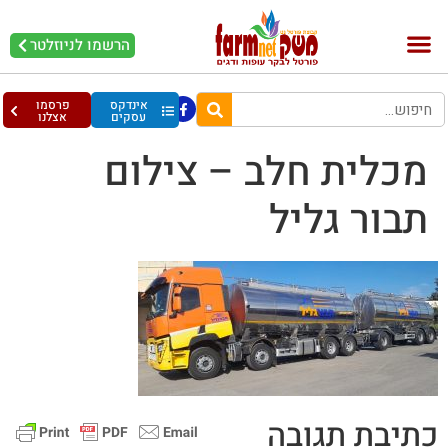
הרשמו לניוזלטר
בקר וחלב
בריאות מהחי
עופות וביצים
אינדקס
פרסמו
עסקים
אצלנו
מכלית חלב – צילום
תבור גליל
כתיבת תגובה