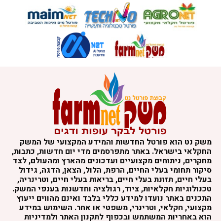
משק נט הוא פורטל החדשות והמידע המקצועי של המשק
החקלאי בישראל. באתר מתפרסמים מדי יום חדשות, כתבות,
מחקרים, ניתוחים מקצועיים ועדכונים מהארץ ומהעולם, לצד
סיקור תחומי בעלי החיים, הרפת, הלול, הצאן, הדגה, גידול
בעלי חיים, תזונת בעלי חיים, בריאות בעלי חיים, וטרינריה,
טכנולוגיות חקלאיות, ציוד, רגולציה וחדשנות בענפי המשק.
התכנים באתר נועדו למידע כללי בלבד ואינם מהווים ייעוץ
מקצועי, חקלאי, וטרינרי, משפטי או אחר. השימוש במידע
הוא באחריות המשתמש ובכפוף לתקנון האתר ולמדיניות