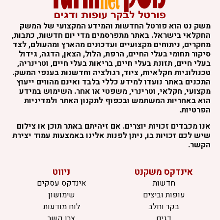
משק נט הוא פורטל החדשות והמידע המקצועי של המשק
החקלאי בישראל. באתר מתפרסמים מדי יום חדשות, כתבות,
מחקרים, ניתוחים מקצועיים ועדכונים מהארץ ומהעולם, לצד
סיקור תחומי בעלי החיים, הרפת, הלול, הצאן, הדגה, גידול
בעלי חיים, תזונת בעלי חיים, בריאות בעלי חיים, וטרינריה,
טכנולוגיות חקלאיות, ציוד, רגולציה וחדשנות בענפי המשק.
התכנים באתר נועדו למידע כללי בלבד ואינם מהווים ייעוץ
מקצועי, חקלאי, וטרינרי, משפטי או אחר. השימוש במידע
הוא באחריות המשתמש ובכפוף לתקנון האתר ולמדיניות
הפרטיות.
אנו מכבדים זכויות יוצרים. אם זיהיתם באתר תוכן או צילום
שיש לכם זכויות בו, ניתן לפנות אלינו באמצעות עמוד יצירת
הקשר.
אינדקס משקנט
ניווט
חדשות
אינדקס עסקים
עופות וביצים
שימושון
בקר וחלב
לוח מודעות
דגים
צרו קשר