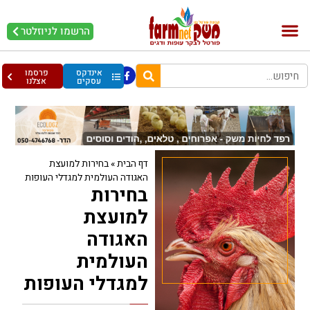
הרשמו לניוזלטר
בקר וחלב
בריאות מהחי
עופות וביצים
אינדקס
פרסמו
עסקים
אצלנו
דף הבית
»
בחירות למועצת
האגודה העולמית למגדלי העופות
בחירות
למועצת
האגודה
העולמית
למגדלי העופות