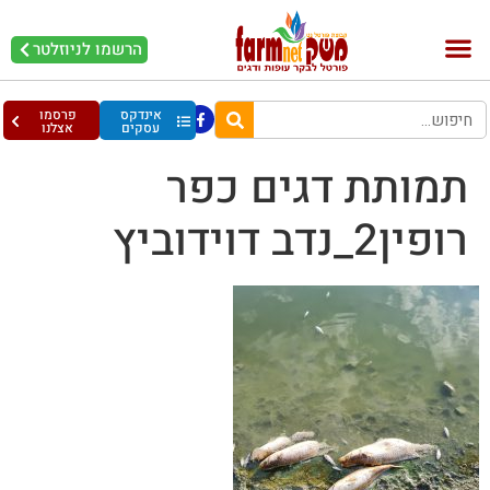
הרשמו לניוזלטר
בקר וחלב
בריאות מהחי
עופות וביצים
אינדקס
פרסמו
עסקים
אצלנו
תמותת דגים כפר
רופין2_נדב דוידוביץ