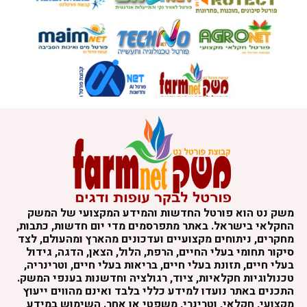
משק נט הוא פורטל החדשות והמידע המקצועי של המשק
החקלאי בישראל. באתר מתפרסמים מדי יום חדשות, כתבות,
מחקרים, ניתוחים מקצועיים ועדכונים מהארץ ומהעולם, לצד
סיקור תחומי בעלי החיים, הרפת, הלול, הצאן, הדגה, גידול
בעלי חיים, תזונת בעלי חיים, בריאות בעלי חיים, וטרינריה,
טכנולוגיות חקלאיות, ציוד, רגולציה וחדשנות בענפי המשק.
התכנים באתר נועדו למידע כללי בלבד ואינם מהווים ייעוץ
מקצועי, חקלאי, וטרינרי, משפטי או אחר. השימוש במידע