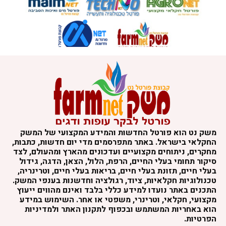
משק נט הוא פורטל החדשות והמידע המקצועי של המשק
החקלאי בישראל. באתר מתפרסמים מדי יום חדשות, כתבות,
מחקרים, ניתוחים מקצועיים ועדכונים מהארץ ומהעולם, לצד
סיקור תחומי בעלי החיים, הרפת, הלול, הצאן, הדגה, גידול
בעלי חיים, תזונת בעלי חיים, בריאות בעלי חיים, וטרינריה,
טכנולוגיות חקלאיות, ציוד, רגולציה וחדשנות בענפי המשק.
התכנים באתר נועדו למידע כללי בלבד ואינם מהווים ייעוץ
מקצועי, חקלאי, וטרינרי, משפטי או אחר. השימוש במידע
הוא באחריות המשתמש ובכפוף לתקנון האתר ולמדיניות
הפרטיות.