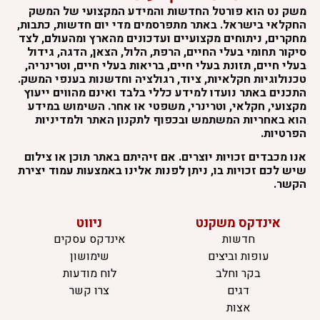
משק נט הוא פורטל החדשות והמידע המקצועי של המשק
החקלאי בישראל. באתר מתפרסמים מדי יום חדשות, כתבות,
מחקרים, ניתוחים מקצועיים ועדכונים מהארץ ומהעולם, לצד
סיקור תחומי בעלי החיים, הרפת, הלול, הצאן, הדגה, גידול
בעלי חיים, תזונת בעלי חיים, בריאות בעלי חיים, וטרינריה,
טכנולוגיות חקלאיות, ציוד, רגולציה וחדשנות בענפי המשק.
התכנים באתר נועדו למידע כללי בלבד ואינם מהווים ייעוץ
מקצועי, חקלאי, וטרינרי, משפטי או אחר. השימוש במידע
הוא באחריות המשתמש ובכפוף לתקנון האתר ולמדיניות
הפרטיות.
אנו מכבדים זכויות יוצרים. אם זיהיתם באתר תוכן או צילום
שיש לכם זכויות בו, ניתן לפנות אלינו באמצעות עמוד יצירת
הקשר.
אינדקס משקנט
ניווט
חדשות
אינדקס עסקים
עופות וביצים
שימושון
בקר וחלב
לוח מודעות
דגים
צרו קשר
אצות