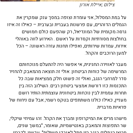
צילום ;איילת אורון
על במת המסלול, אני עומדת וצופה במסך ענק שמקרין את
הגמלים הדוהרים, עם פרשנות בעברית ובערבית – כאילו זה איזו
גרסה מקומית של המונדיאל, רק שהפעם כולם חמושים
בחולצות מסורתיות וקסדות על ראשם . האירוע לווה באוהלי
אירוח, עמדות שירותים, ואפילו תחנות עזרה ראשונה – הכל
למען הרוכבים והקהל.
מעבר לאווירה החגיגית, אי אפשר היה להתעלם מנוכחותם
המרשימה של כוחות הביטחון. אולי זה תוצאה מהמאבק להחזיר
סדר למרחבי הנגב, ואולי זה פשוט חלק ממציאות שבה כל
התכנסות כזו דורשת אמצעי ביטחון רבים. השילוב הזה בין
תחרות עממית לבין נוכחות ביטחונית עוצמתית הותיר רושם
מעניין, כאילו כולנו משתתפים בטקס רשמי, אבל עם ניחוח של
פראיות מדברית.
מישהו מרים את המיקרופון ומברך את הקהל. זהו עמיחי שיקלי,
שר התפוצות והמאבק באנטישמיות, שאומר, "במשך שנים,
מרוצי הגמלים בנגב היו סמל לאובדן משילות". עכשיו, לדבריו,