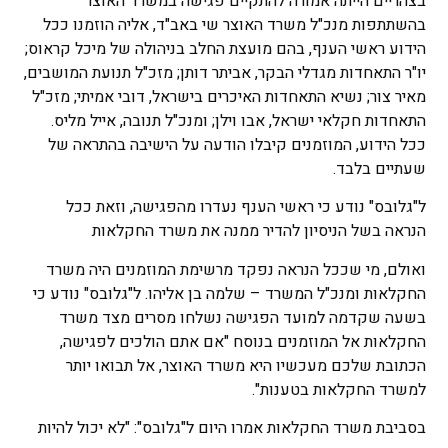
בצהריים הייתה אמורה להתקיים פגישה במשרד האוצר
בהשתתפות מנכ"ל משרד האוצר שי באב"ד, אליה הוזמנו ככל
הידוע ראשי הענף, בהם מועצת החלב בניהולה של מיכל קראוס;
יו"ר התאחדות מגדלי הבקר, אביתר דותן; מזכ"ל תנועת המושבים,
מאיר צור; נשיא התאחדות האיכרים בישראל, דובי אמיתי; מזכ"ל
התאחדות חקלאי ישראל, אבו וילן; ומנכ"ל תנובה, אייל מליס.
ככל הידוע, המוזמנים קיבלו הודעה על הישיבה בהתראה של
שעתיים בלבד.
ל"גלובס" נודע כי ראשי הענף נעדרו מהפגישה, וזאת ככל
הנראה בשל הניסיון להדיר ממנה את משרד החקלאות
ואולם, מי שככל הנראה נפקד מרשימת המוזמנים היה משרד
החקלאות ומנכ"ל המשרד – שלמה בן אליהו. ל"גלובס" נודע כי
בשעה שקדמה למועד הפגישה נשלחו מסרים מצד משרד
החקלאות אל המוזמנים בנוסח "אם אתם הולכים לפגישה,
הכתובת שלכם מעכשיו היא משרד האוצר, אל תבואו יותר
למשרד החקלאות בטענות".
בסביבת משרד החקלאות אמרו היום ל"גלובס": "לא יכול להיות