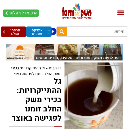
הרשמו לניוזלטר
בקר וחלב
בריאות מהחי
עופות וביצים
אינדקס
פרסמו
עסקים
אצלנו
דף הבית
»
גל ההתייקרויות: בכירי
משק החלב זומנו לפגישה באוצר
גל
ההתייקרויות:
בכירי משק
החלב זומנו
לפגישה באוצר