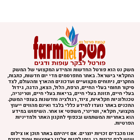
משק נט הוא פורטל החדשות והמידע המקצועי של המשק
החקלאי בישראל. באתר מתפרסמים מדי יום חדשות, כתבות,
מחקרים, ניתוחים מקצועיים ועדכונים מהארץ ומהעולם, לצד
סיקור תחומי בעלי החיים, הרפת, הלול, הצאן, הדגה, גידול
בעלי חיים, תזונת בעלי חיים, בריאות בעלי חיים, וטרינריה,
טכנולוגיות חקלאיות, ציוד, רגולציה וחדשנות בענפי המשק.
התכנים באתר נועדו למידע כללי בלבד ואינם מהווים ייעוץ
מקצועי, חקלאי, וטרינרי, משפטי או אחר. השימוש במידע
הוא באחריות המשתמש ובכפוף לתקנון האתר ולמדיניות
הפרטיות.
אנו מכבדים זכויות יוצרים. אם זיהיתם באתר תוכן או צילום
שיש לכם זכויות בו, ניתן לפנות אלינו באמצעות עמוד יצירת