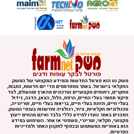
משק נט הוא פורטל החדשות והמידע המקצועי של המשק
החקלאי בישראל. באתר מתפרסמים מדי יום חדשות, כתבות,
מחקרים, ניתוחים מקצועיים ועדכונים מהארץ ומהעולם, לצד
סיקור תחומי בעלי החיים, הרפת, הלול, הצאן, הדגה, גידול
בעלי חיים, תזונת בעלי חיים, בריאות בעלי חיים, וטרינריה,
טכנולוגיות חקלאיות, ציוד, רגולציה וחדשנות בענפי המשק.
התכנים באתר נועדו למידע כללי בלבד ואינם מהווים ייעוץ
מקצועי, חקלאי, וטרינרי, משפטי או אחר. השימוש במידע
הוא באחריות המשתמש ובכפוף לתקנון האתר ולמדיניות
הפרטיות.