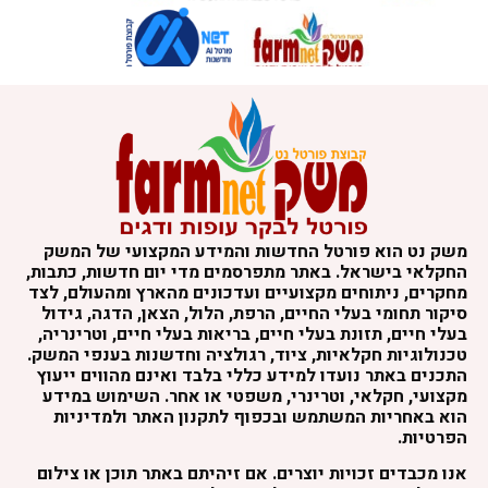
משק נט הוא פורטל החדשות והמידע המקצועי של המשק
החקלאי בישראל. באתר מתפרסמים מדי יום חדשות, כתבות,
מחקרים, ניתוחים מקצועיים ועדכונים מהארץ ומהעולם, לצד
סיקור תחומי בעלי החיים, הרפת, הלול, הצאן, הדגה, גידול
בעלי חיים, תזונת בעלי חיים, בריאות בעלי חיים, וטרינריה,
טכנולוגיות חקלאיות, ציוד, רגולציה וחדשנות בענפי המשק.
התכנים באתר נועדו למידע כללי בלבד ואינם מהווים ייעוץ
מקצועי, חקלאי, וטרינרי, משפטי או אחר. השימוש במידע
הוא באחריות המשתמש ובכפוף לתקנון האתר ולמדיניות
הפרטיות.
אנו מכבדים זכויות יוצרים. אם זיהיתם באתר תוכן או צילום