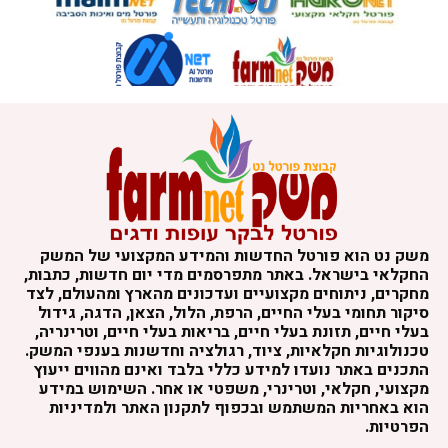
משק נט הוא פורטל החדשות והמידע המקצועי של המשק
החקלאי בישראל. באתר מתפרסמים מדי יום חדשות, כתבות,
מחקרים, ניתוחים מקצועיים ועדכונים מהארץ ומהעולם, לצד
סיקור תחומי בעלי החיים, הרפת, הלול, הצאן, הדגה, גידול
בעלי חיים, תזונת בעלי חיים, בריאות בעלי חיים, וטרינריה,
טכנולוגיות חקלאיות, ציוד, רגולציה וחדשנות בענפי המשק.
התכנים באתר נועדו למידע כללי בלבד ואינם מהווים ייעוץ
מקצועי, חקלאי, וטרינרי, משפטי או אחר. השימוש במידע
הוא באחריות המשתמש ובכפוף לתקנון האתר ולמדיניות
הפרטיות.