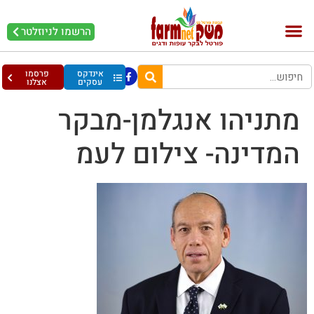
הרשמו לניוזלטר
בקר וחלב
בריאות מהחי
עופות וביצים
אינדקס
פרסמו
עסקים
אצלנו
מתניהו אנגלמן-מבקר
המדינה- צילום לעמ