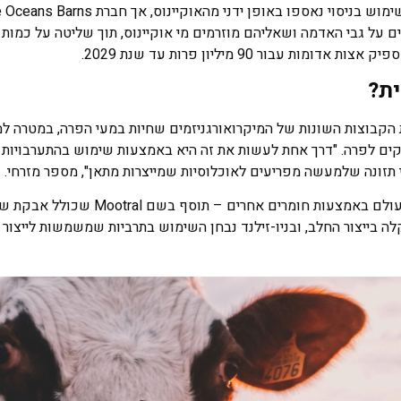
 על גבי האדמה ושאליהם מוזרמים מי אוקיינוס, תוך שליטה על כמות ה
ור 90 מיליון פרות עד שנת 2029.
ית?
 הקבוצות השונות של המיקרואורגניזמים שחיות במעי הפרה, במטרה ל
 לפרה. "דרך אחת לעשות את זה היא באמצעות שימוש בהתערבויות ת
תזונה שלמעשה מפריעים לאוכלוסיות שמייצרות מתאן", מספר מזרחי.
בנוסף לאבקת האצות האדומות, מתבצעים ניסיונות דומים ברחבי העולם באמצעות חומר
המתאן ואף עלייה קלה בייצור החלב, ובניו-זילנד נבחן השימוש בתרביות שמשמשות לייצור