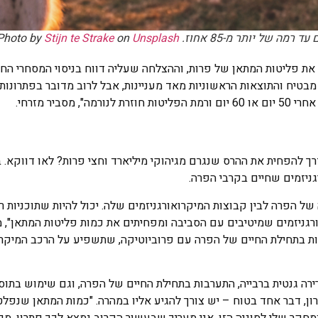
תר מ-85 אחוז. Photo by
Unsplash
on
Stijn te Strake
ת פליטות המתאן של פרות, וההצלחה שעליה דווח בניסוי המסחרי החד
מבטיח והתוצאות הראשוניות מאד מעניינות, אבל לרוב מדובר בפתרונות 
יר מזרחי.
 להפחית את ההרס שנגרם מגיהוקי מיליארד וחצי פרות? לאו דווקא. 
גניזמים שחיים בקרבי הפרה.
 הפרה לבין קבוצות המיקרואורגניזמים שלה. יכול להיות שתוכניות ר
גניזמים שמיטיבים עם הסביבה ומפחיתים את כמות פליטות המתאן", מס
ת בתחילת החיים של הפרה עם פרוביוטיקה, שתשפיע על הרכב המיקרו
רירה גנטית ברבייה, התערבות בתחילת החיים של הפרה, וגם שימוש בתוספ
ן, דבר אחד בטוח – יש צורך להגיע אליו במהרה. "כמות המתאן שנפל
חקר שלי לסוגיה הזו. אני מעריך שבעשור הקרוב נמצא לכך פתרון, מ