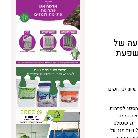
עה של
השפעת
שיש לגיהוקים
הספר לקיימות
ון מן-החי אחראית על כ-14.5 אחוז מפליטות גזי החממה
בעולם. מתאן – גז שנפלט
ישירות מהפה (בעיקר) של הפרה או של שאר החיות מעלות הגירה, הוא גז חממה עוצמתי במיוחד ויכולתו ללכוד חום גדולה פי 86 על פני 20 שנה מזו של
חיים בקיבה