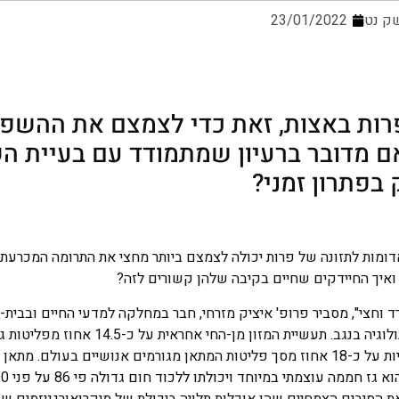
ק נט
23/01/2022
רות באצות, זאת כדי לצמצם את ההשפ
אם מדובר ברעיון שמתמודד עם בעיית 
בפתרון זמני?
ות לתזונה של פרות יכולה לצמצם ביותר מחצי את התרומה המכרעת 
 ואיך החיידקים שחיים בקיבה שלהן קשורים לזה?
ד וחצי", מסביר פרופ' איציק מזרחי, חבר במחלקה למדעי החיים ובבית-
ואיכות הסביבה באוניברסיטת בן-גוריון וחבר במכון הלאומי לביוטכנולוגיה בנגב. תעשיית המז
בעולם, וחיות מעלות גירה, ובראשון פרות שמגודלות למאכל, אחראיות על כ-18 אחוז מסך פליטות המתאן מגורמים אנושיים 
ת הסיבים הצמחיים שהן אוכלות תלויה ביכולת של מיקרואורגניזמים ש