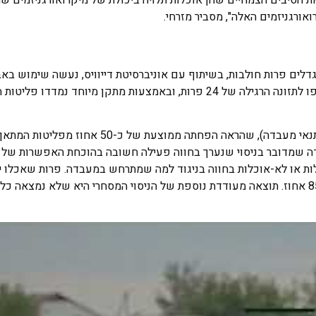
ורגניזמים האלה", מסביר מזרחי.
לים פרות חולבות, בשיתוף עם אוניברסיטת דייוויס, נעשה שימוש בא
מאצות אדומות בשם Asparagopsis Taxiformis. את האבקה הוסיפו לתזונה הרגילה של 24 פרות, ובאמצעות מתקן
הממצאים תמכו במחקר קודם של האוניברסיטה בנושא (שנערך בתנאי מעבדה), שהראה הפחתה ממוצע
 העובדה שמדובר בניסוי שנערך בחווה פעילה חשובה בהוכחת האפשרות של 
ת או לא-אוכלות בחווה בניגוד למה שמתרחש במעבדה. פרות שאכלו יו
הפחתה גדולה יותר בפליטות המתאן – לעתים עד רמה של יותר מ-85 אחוז. תוצאה מעודדת נוספת של הניסוי המסחרי היא של