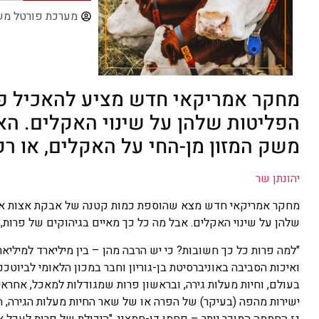
מערכת פורטל מש
מחקר אמריקאי חדש מציע להאכיל פ
הפליטות שלהן על שינוי האקלים. ה
משק המזון מן-החי על האקלים, או רק 
יהונתן שר
מחקר אמריקאי חדש מצא שהוספת כמות קטנה של אבקת אצות אדומ
שלהן על שינוי האקלים. אבל מה כל כך מאיים בגיהוקים של פרות,
"למה פרות כל כך חשובות? כי יש הרבה מהן – בין מיליארד למיליאר
גז החממה המוכר יותר – פחמן דו-חמצני. "היכולת של פרות לעכל א