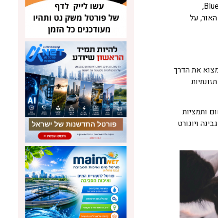
פעילות מסחרית עדיין מהווה אתגר משמעותי. האצות שבהן נעשה שימוש בניסוי נאספו באופן ידני מהאוקיינוס, אך חברת Blue Oceans Barns,
אור, על
מצוא את הדרך
זונתיות
ים אחרים – תוסף בשם Mootral שכולל אבקת שום ותמציות
 גבינה ויוגורט