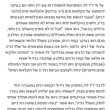
על פי ד"ר לוי, הפתרונות להתמודדות עם דיג היתר הם בעיקר
להסתמך על חקלאות מים (דגי בריכות) וחקלאות ימית (כלובי
דגים). "מעבר לנושא של מניעת צמצום האוכלוסיות הטבעיות
בדיג, היתרון בחקלאות ימית הוא שהיא לא תופסת שטחים
גדולים ביבשה", הוא אומר. "אבל זה לא פתרון מושלם. בין היתר,
מכיוון שאת הדגים האלה מאכילים בכופתאות שמרכיב החלבון
מהם הוא בעיקר קמח דגים, שמורכב משלל הלוואי ומשאריות
עיבוד של דגים. כלומר, היום אנו בעצם מתבססים על שלל הדיג
להאכלה של הדגים שאנו מגדלים". לוי מוסיף כי "החלפה חלקית
או מלאה של קמח הדגים בחלבון שמקורו בגידול אצות
(שבחלק מהמקרים ניתן לגדל בצמוד לדגים תוך ניצול הפסולת
שהם מייצרים) יכולה לצמצם טביעת רגל זו של חקלאות המים".
לדברי ד"ר לוי, הפתרון של גידול רקמות דגים במעבדה יכול
להוות פתרון מצוין. ״השאלה היא אם יצליחו לעשות זאת בסדר
גודל מסחרי ובהיקפים שצריך כיום על מנת להוות תחליף אמיתי
לחלק משלל הדיג״, הוא אומר. ״בעיה נוספת בשיטה הזו כיום
היא שהתאים הללו גדלים ומתפתחים לרקמה בתוך סרום שמזין