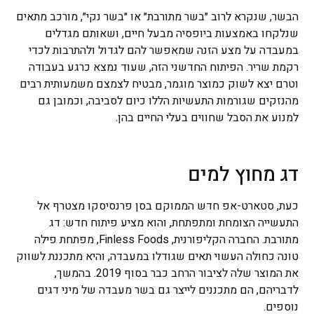
הבשר, שנקרא לרוב ״בשר מתורבת״ או ״בשר נקי״, מורכב מתאים
שנלקחו באמצעות ביופסיה מבעל חיים, ושאותם מגדלים
במעבדה על מצע הזנה שמאפשר להם לגדול ולהתרבות לכדי
רקמת שריר. הפיתוח החדשני הזה, שעוד נמצא כרגע בעבודה
וטרם יצא לשוק כמוצר מוגמר, מבטיח לצמצם משמעותית רבים
מהנזקים שגורמות התעשיות הללו כיום לסביבה, וכמובן גם
למנוע את הסבל שחווים בעלי החיים בהן.
דג מחוץ למים
כעת, סטארט-אפ חדש הממוקם בסן פרנסיסקו מצטרף אל
התעשייה הצומחת ומתפתחת, והוא מציע פיתוח חדש: דג
מתורבת. החברה הקליפורנית, Finless Foods, מפתחת פילה
טונה כחולה העשוי תאים שגודלו במעבדה, והיא מתכננת לשווק
את המוצר שלה לציבור הרחב כבר בסוף 2019. בהמשך,
לדבריהם, הם מתכננים לייצר גם בשר מעבדה של מיני דגים
נוספים.