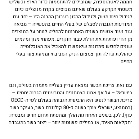
חממה לאטמוספרה, שמובילים להתחממות כדור הארץ וכשליש
משטחי הקרקע בעולם שאינם מכוסים בקרח מנוצלים כיום
לגידול חיות משק ולגידול המזון בעבורן.ההבנה הזו – יחד עם
המודעות הגוברת לסבלם של בעלי החיים בתעשייה – מביאה
עוד ועוד אנשים בשנים האחרונות להחליט לוותר על המוצרים
מן החי ופותחת את הדלת עבור חוקרים, מפתחי מזון ומיזמים
שונים לחפש פתרונות שיאפשרו להאכיל את האוכלוסייה
שהולכת וגדלה תוך צמצום הנזק הסביבתי ומניעת צער בעלי
החיים.
עם זאת, צריכת הבשר נמצאת עדיין בעלייה מתמדת בעולם, וגם
בישראל – על אף אחוז הצמחונים והטבעונים הגבוה יחסית –
צריכת הבשר לנפש היא הרביעית הגבוהה בעולם לפי ה-OECD
(בממוצע, ישראלי צורך בשנה כ-80 קילוגרם בשר, בעיקר בשר
עוף). לכן, בשנים האחרונות הולך ומתפתח תחום חדש ומבטיח:
״חקלאות תאית״, או במילים פשוטות יותר – ייצור בשר במעבדה.