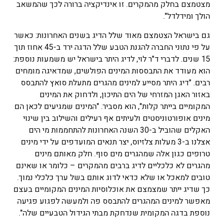
מצטמצם בחלק מהמקרים. זו אינדיקציה ברורה לכך שהמשאב
הולך ומידלדל".
גם בישראל הצטמצם מאוד שלל הדיג בשנים האחרונות: כאשר
על פי נתוני החברה להגנת הטבע שלל הדגה ירד ב-45 אחוז תוך
15 שנים. לדברי ד"ר לוי, לדיג היתר בישראל יש משמעות נוספת:
הוא מעודד את התבססות המינים הפולשים, שמדאיגה מומחים
רבים. "דיג היתר מסייע למינים מהגרים מתעלת סואץ להתבסס
באזור האגן המזרחי של הים התיכון, ולדחוק את המינים
המקומיים בייתר קלות", הוא מסביר. "המינים שמגיעים לכאן הם
מינים אופורטוניסטים ולעיתים אף רעילים והשילוב בין שינוי
האקלים שהוביל ב-30 השנה האחרונות להתחממות מי הים
אצלנו ב-3 מעלות צלזיוס, יצר תנאים המועדפים על ידי מינים
טרופים כגון אלה שמהגרים מים סוף. חלק מאותם מינים
מהגרים לא כלכליים לדיג ברבים מהמקרים – כלומר או שאינם
טובים למאכל או שלא כדאי לדוג אותם בשל ערך כלכלי נמוך.
כך שדיג ייתר שמצמצם את אוכלוסיות המינים המקומיים בעצם
מאפשר למינים המהגרים להתבסס פה ולמעשה לפגוע פגיעה
נוספת בדגה המקומית שנדחקת מבתי הגידול הטבעיים שלה".