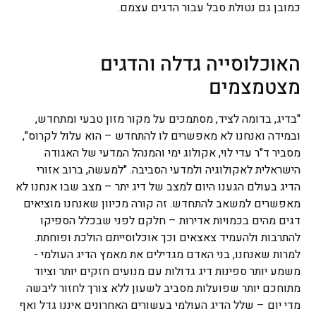
כמובן גם נטולת סבל עבור הדגים עצמם.
האוכלוסייה גדלה והדגים
מצטמצמים
"בדיג, בדומה לציד, מסתמכים על מקור מזון טבעי ומתחדש,
ובמידה ואנחנו לא מאפשרים לו להתחדש – הוא עלול לקרוס",
מסביר ד"ר עדי לוי, אקולוג ימי והמנהל המדעי של האגודה
הישראלית לאקולוגיה ולמדעי הסביבה. "למעשה, ברוב אזורי
הדיג בעולם הגענו היום למצב של דיג יתר – מצב שבו אנחנו לא
מאפשרים למשאב להתחדש. זה קורה מכיוון שאנחנו מוציאים
דגים מהים בכמויות אדירות – חלקם לפני שבכלל הספיקו
להתרבות ולהעמיד צאצאים וכך אוכלוסייתם הולכת ופוחתת.
למרות שאנחנו, בני האדם מגדילים את מאמץ הדיג העולמי -
משמע יותר ספינות דיג גדולות עם מנועים חזקים יותר וציוד
מתוחכם יותר שפועלות מסביב לשעון ללא צורך לחזור ליבשה
מדי יום – שלל הדיג העולמי בעשורים האחרונים איננו גדל ואף