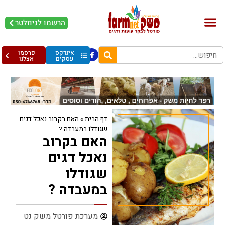
הרשמו לניוזלטר
בקר וחלב
בריאות מהחי
עופות וביצים
אינדקס
פרסמו
עסקים
אצלנו
דף הבית
»
האם בקרוב נאכל דגים
שגודלו במעבדה ?
האם בקרוב
נאכל דגים
שגודלו
במעבדה ?
מערכת פורטל משק נט