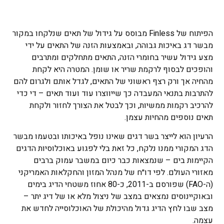
הפיתוח של Finless מבוסס על גידול של תאים שנלקחו במקור
מבשר דג באיכות גבוהה, ובאמצעות הזנה של התאים על ידי
מצע גידול עשיר בחומרי הזנה, התאים מתחלקים ומתרבים
והופכים לבסוף לרקמת שריר או שומן. המטרה היא לקחת
מהחיה אך ורק רצף ראשוני של התאים, לגדל אותם ולגרום להם
להתרבות בתנאי המעבדה כך שייווצרו עוד ועוד תאים – די כדי
להרכיב רקמות ממשיות, וכך לבטל את הצורך לחזור ולקחת
תאים נוספים מהחיות עצמן.
הרעיון הוא לייצר בשר דגים שאינו נופל באיכותו ובטעמו מבשר
הדג המקורי ממנו נלקח, כל זאת בלי לפגוע באוכלוסיות הדגים
הקיימות בים – שנמצאות כבר כיום במשבר עמוק ברבים
מאזורי העולם. לפי דו״ח של מנהל המזון והחקלאות האמריקני
(ה-FAO) שפורסם ב-2011, כ-80 אחוז משטחי הדיג בימים
ובאוקיינוסים נמצאים במצב של ניצול מלא או של דיג יתר –
מצב שבו לחץ הדיג גדול מהיכולת של האוכלוסייה לחדש את
עצמה.