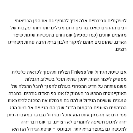
לשיקולים סביבתיים אלה צריך להוסיף גם את הפן הבריאותי.
רבים מהדגים שאנו צורכים היום מכילים יותר ויותר עקבות של
מזהמים שונים (כמו כספית) שמקורם בתעשיות שונות שיצר
האדם, שהופכים אותם למקור חלבון בריא הרבה פחות משהיינו
רוצים.
אם שיטת הגידול של Finless תצליח ותהפוך לכדאית כלכלית
מספיק לייצור המוני, ייתכן שהיא תוכל בשילוב הגבלות
משמעותיות על הדיג המסחרי בעולם להפוך לחבל ההצלה של
האוקיינוסים מהמשבר העמוק לו אנו בני האדם גורמים. בחברה
טוענים ששיטת הגידול שלהם גם מבטלת את הסכנה להימצאות
המזהמים השונים ברקמות ה״דג״ שכן הם מגיעים אל בשר הדג
ממי הים או מהמזון אותו הוא אוכל ובגידול מבוקר במעבדה ניתן
יהיה למנוע חשיפה לחומרים לא רצויים, כך שמדובר יהיה
למעשה גם בתוצר בריא יותר. וכבונוס – שיטת הגידול הזו היא