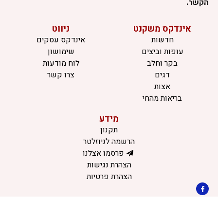
הקשר.
אינדקס משקנט
ניווט
חדשות
אינדקס עסקים
עופות וביצים
שימושון
בקר וחלב
לוח מודעות
דגים
צרו קשר
אצות
בריאות מהחי
מידע
תקנון
הרשמה לניוזלטר
פרסמו אצלנו
הצהרת נגישות
הצהרת פרטיות
©כל הזכויות שמורות למשק נט (נוסד בשנת 2011)
דיביין אתרים