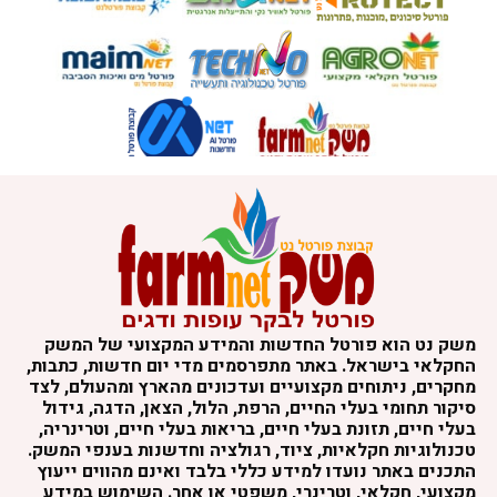
משק נט הוא פורטל החדשות והמידע המקצועי של המשק
החקלאי בישראל. באתר מתפרסמים מדי יום חדשות, כתבות,
מחקרים, ניתוחים מקצועיים ועדכונים מהארץ ומהעולם, לצד
סיקור תחומי בעלי החיים, הרפת, הלול, הצאן, הדגה, גידול
בעלי חיים, תזונת בעלי חיים, בריאות בעלי חיים, וטרינריה,
טכנולוגיות חקלאיות, ציוד, רגולציה וחדשנות בענפי המשק.
התכנים באתר נועדו למידע כללי בלבד ואינם מהווים ייעוץ
מקצועי, חקלאי, וטרינרי, משפטי או אחר. השימוש במידע