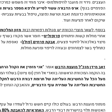
העצבים. גירוי זה מועבר להיפותלמוס- איבר מוחי זה משמש כמרכז 
הפנימיים בגוף).
ארס הדבורה עשוי לסייע ולרפא מספר בעיות ות
אוטואימוניות כדוגמת זאבת וטרשת נפוצה
,
טיפול בבעיות עצביות- אלצהי
שיקום לאחר פציעות ועוד.
בנוסף, לשאר מוצרי הכוורת יש סגולות רפואיות רבות:
מזון המלכות
–
אחרי מחלות קשות וניתוחים
פרופוליס
–
חומר אשר מקורו בשרף של 
מיצוי באלכוהול לחיטוי פצעים,
אבקת פרחים (פולן
)-
נאספת על י
כתחליף בשר לצמחונים ובעזרה לריפוי ומניעת מחלות.
זאב מידן מנכ"ל מועצת הדבש
אומר: "
אני מזמין את הקהל הרחב 
בה הוקמה המכוורת הראשונה בוואדי אל חנין (נס ציונה) בשלהי המאה ה-19" אומר מידן ו
מעל הכל על החשיבות העליונה של תרומת דבורת הדבש לחקלאו
החשיבות העליונה על שמירת ענף הדבורים,
וההאבקה הנחוץ ל
מנתוני מועצת הדבש: בעולם כולו קיים חשש גדול לעתידו של ענף
האנושות תלוי בהישרדות דבורי הדבש,
האחראיות להאבקת 80% מסך הגידולים החקלאיים בעולם