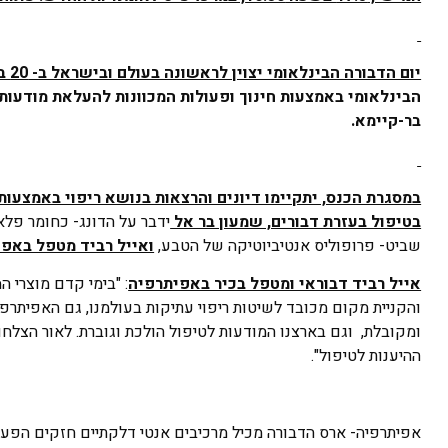
יום הדבורה הבינלאומי יצוין לראשונה בעולם ובישראל ב- 20 במאי, בהמשך להחלטת
הבינלאומי באמצעות חינוך ופעולות המכוונות להעלאת מודעו
בר-קיימא.
במסגרת הכנס, יתקיימו דיונים והרצאות בנושא ריפוי באמצעות 
בטיפול בעזרת דבורים, שמעון בר אל
ידבר על הדונג- כחומר פלא 
שביט- פרופוליס אנטיביוטיקה של הטבע,
ואייל רביד מטפל באפ
אייל רביד דבוראי ומטפל בכיר באפיתרפיה
: "בימי קדם מוצרי 
והקניית מקום מכובד לשיטות ריפוי עתיקות בעולמנו, גם האפיתר
ומקובלת, וגם בארצנו המודעות לטיפול הולכת וגוברת. לאור הצלחו
ההיענות לטיפול".
אפיתרפיה- ארס הדבורה מכיל מרכיבים אנטי דלקתיים חזקים הפעי