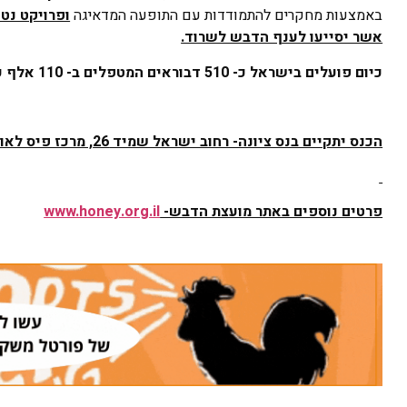
באמצעות מחקרים להתמודדות עם התופעה המדאיגה
ופרויקט נטי
אשר יסייעו לענף הדבש לשרוד.
כיום פועלים בישראל כ- 510 דבוראים המטפלים ב- 110 אלף כוורות, מתוכן מוצבות 80,000 כוורות באזורי גידול חקלאיים ומשמשות להאבקה.
הכנס יתקיים בנס ציונה- רחוב ישראל שמיד 26, מרכז פיס לאומניות נס ציונה בשעה 16:30
פרטים נוספים באתר מועצת הדבש-
www.honey.org.il