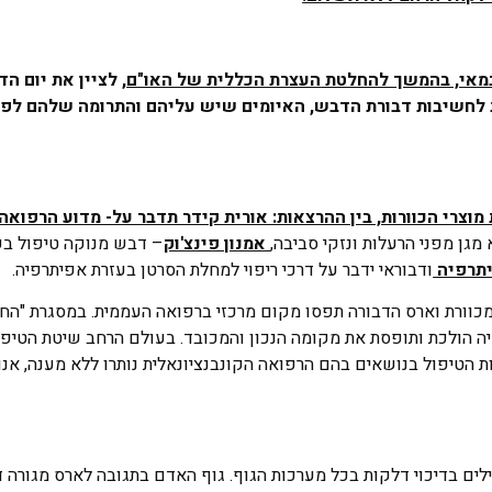
העצרת הכללית של האו"ם
, לציין את יום הד
ת לחשיבות דבורת הדבש, האיומים שיש עליהם והתרומה שלהם לפי
מוצרי הכוורות, בין ההרצאות: אורית קידר תדבר על- מדוע הרפואה
מגן מפני הרעלות ונזקי סביבה,
אמנון פינצ'וק
– דבש מנוקה טיפול בפ
יתרפיה
ודבוראי ידבר על דרכי ריפוי למחלת הסרטן בעזרת אפיתרפיה.
המכוורת וארס הדבורה תפסו מקום מרכזי ברפואה העממית. במסגרת "הח
פיה הולכת ותופסת את מקומה הנכון והמכובד. בעולם הרחב שיטת הטיפ
ת הטיפול בנושאים בהם הרפואה הקונבנציונאלית נותרו ללא מענה, אנו
לים בדיכוי דלקות בכל מערכות הגוף. גוף האדם בתגובה לארס מגורה 