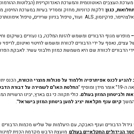
מערכת העצבים האוטונומית והמערכת האנדוקרינית (הבלוטות ההורמונל
חלואות, כגון:
דלקות כרוניות, מחזק ומסדיר בעיות במערכת החיסון, מ
ימר, פרקינסון, ALS ועוד
,
טיפול בניוון שרירים
,
טיפול אימונותרפי
מופרש מגוף הדבורים ומשמש להזנת המלכה, בו נעזרים בשיקום וחיז
עצים, נאסף על ידי הדבורים לכוורת ומשמש לחיטוי ואיטום, לריפוי ע
די הדבורים לכוורת שם היא משמשת כמזון חלבוני עשיר. לאבקת הפרחי
להגיע לכנס אפיתרפיה וללמוד על סגולות מוצרי הכוורת,
הכנס יתק
מוסיף "
החלטת האו"ם לשמירה על דבורת הדב
ת ולביטחון המזון בעולם.
כולי תקווה כי גם בארץ, יבינו הרשויות המ
המשך
קיום ענף חקלאות יציב למען ביטחון המזון בישראל
".
 גידול הדבורים וענף האבקה, עם היעלמות של שליש מכמות הדבורים ב
. מועצת הדבש מקדמת הכנית למיגור