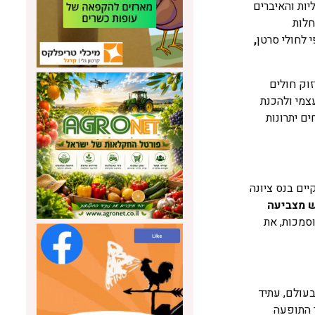
יות והאיברים
חלות
 לחולי סרטן
,
וק חולים
צמי ולהכנת
ם יתרונות
יים בנס ציונה
ש מצביעה
וסמכות, את
עולם, עתיד
 התופעה