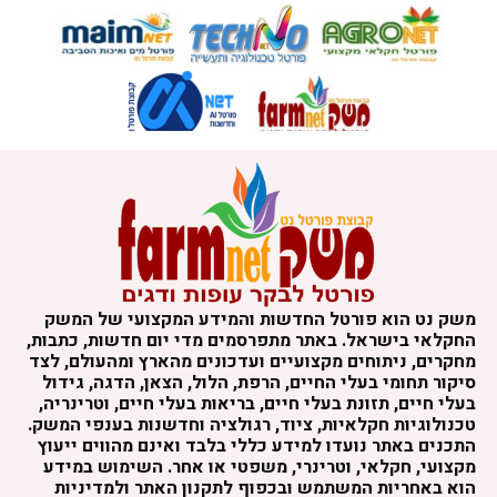
משק נט הוא פורטל החדשות והמידע המקצועי של המשק
החקלאי בישראל. באתר מתפרסמים מדי יום חדשות, כתבות,
מחקרים, ניתוחים מקצועיים ועדכונים מהארץ ומהעולם, לצד
סיקור תחומי בעלי החיים, הרפת, הלול, הצאן, הדגה, גידול
בעלי חיים, תזונת בעלי חיים, בריאות בעלי חיים, וטרינריה,
טכנולוגיות חקלאיות, ציוד, רגולציה וחדשנות בענפי המשק.
התכנים באתר נועדו למידע כללי בלבד ואינם מהווים ייעוץ
מקצועי, חקלאי, וטרינרי, משפטי או אחר. השימוש במידע
הוא באחריות המשתמש ובכפוף לתקנון האתר ולמדיניות