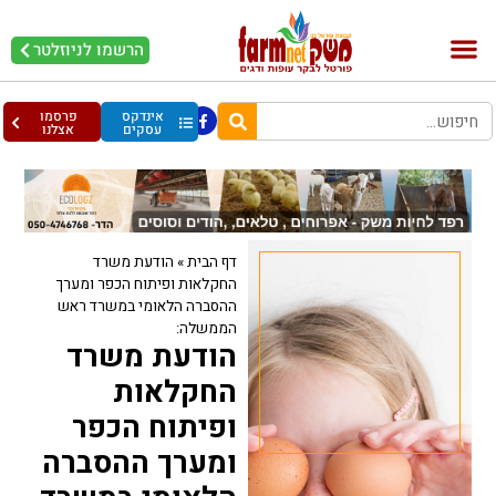
הרשמו לניוזלטר
בקר וחלב
בריאות מהחי
עופות וביצים
אינדקס
פרסמו
עסקים
אצלנו
דף הבית
»
הודעת משרד
החקלאות ופיתוח הכפר ומערך
ההסברה הלאומי במשרד ראש
הממשלה:
הודעת משרד
החקלאות
ופיתוח הכפר
ומערך ההסברה