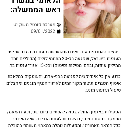
הלאומי במשרד
ראש הממשלה:
מערכת פורטל משק נט
09/01/2022
ביומיים האחרונים אנו רואים התאוששות מעודדת במצב שפעת
העופות בישראל, שפגעה בכ-20 מתחמי לולים (הכוללים יותר
ממיליון עופות, ובהם: מטילות ופיטום) ובכ-15 אזורי עופות בר.
כרגע אין כל אינדיקציה לפגיעה בבני-אדם, והעוסקים במלאכת
איסוף הפגרים וניטור מקור המים לאיתור הנגיף מוגנים ומקבלים
טיפול תרופתי מונע.
הפעילות באגמון החולה צפויה להסתיים ביום שני, וכעת המאמץ
מתמקד בניטור וחיטוי, כהיערכות לעונת הנדידה. שיא האירוע
ככל הנראה מאחורינו, והפעילות נוהלה במאמץ משותף בהובלת