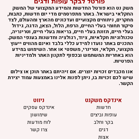
משק נט הוא פורטל החדשות והמידע המקצועי של המשק
החקלאי בישראל. באתר מתפרסמים מדי יום חדשות, כתבות,
מחקרים, ניתוחים מקצועיים ועדכונים מהארץ ומהעולם, לצד
סיקור תחומי בעלי החיים, הרפת, הלול, הצאן, הדגה, גידול
בעלי חיים, תזונת בעלי חיים, בריאות בעלי חיים, וטרינריה,
טכנולוגיות חקלאיות, ציוד, רגולציה וחדשנות בענפי המשק.
התכנים באתר נועדו למידע כללי בלבד ואינם מהווים ייעוץ
מקצועי, חקלאי, וטרינרי, משפטי או אחר. השימוש במידע
הוא באחריות המשתמש ובכפוף לתקנון האתר ולמדיניות
הפרטיות.
אנו מכבדים זכויות יוצרים. אם זיהיתם באתר תוכן או צילום
שיש לכם זכויות בו, ניתן לפנות אלינו באמצעות עמוד יצירת
הקשר.
אינדקס משקנט
ניווט
חדשות
אינדקס עסקים
עופות וביצים
שימושון
בקר וחלב
לוח מודעות
דגים
צרו קשר
אצות