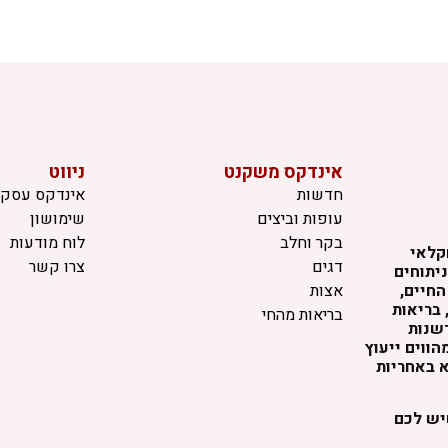
אינדקס משקנט
ניווט
חדשות
אינדקס עסקי
עופות וביצים
שימושון
בקר וחלב
לוח מודעות
קלאי
דגים
צרו קשר
יתוחים
החיים,
אצות
 בריאות
בריאות מהחי
דשנות
ווים ייעוץ
א באחריות
שיש לכם