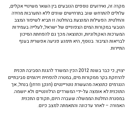
מקרה זה, ואירועים נוספים הנובעים בין השאר משינויי אקלים,
עלולים להתרחש שוב בתרחישים שונים ללא התערבות מהירה
והחלטית. הפעילות המוצעת בהחלטה זו תביא לשיפור המצב
הטבעי במקורות המים הצפוניים של ישראל, לעלייה בעמידות
המערכות האקולוגיות, וכתוצאה מכך גם להפחתת הסיכון
לבריאות הציבור. בנוסף, היא תימנע פגיעה אפשרית בענף
התיירות.
יצוין, כי כבר בשנת 2012 הכין המשרד להגנת הסביבה תכנית
להרחקת בקר ממקורות מים, במטרה להפחית זיהומים סביבתיים
הנגרמים כתוצאה מהעשרת נוטריינטים (חנקן וזרחן) בנחל, אך
התוכנית לא אומצה על-ידי המשרדים הרלוונטיים ולא יושמה.
במסגרת החלטת הממשלה שעברה היום, תקודם התכנית
האמורה – לאחר עדכונה והתאמתה למצב כיום.