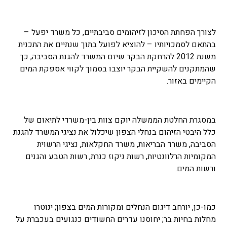
לצורך הפחתת הסיכון לזיהומים סביבתיים, כל משרד יפעל –
בהתאם לסמכויותיו – להוציא לפועל בתוך שנתיים את התכנית
משנת 2012 להרחקת הבקר שיזם המשרד להגנת הסביבה, כך
שהמתקנים להשקיית הבקר יוצבו בסמוך לקווי אספקת המים
הקיימים באזור.
במסגרת החלטת הממשלה יוקם צוות בין-משרדי לתיאום של
כלל היבטי הזיהום בנחלי הצפון שיכלול את נציגי המשרד להגנת
הסביבה, משרד הבריאות, משרד החקלאות, נציגי הרשוית
המקומיות הרלוונטיות, רשות ניקוז כנרת, רשות הטבע והגנים
ורשות המים.
כמו-כן, יורחב דיגום הנחלים ומקורות המים בצפון; ינוטרו
מחלות בחיות בר; יחוסנו עדרים החשודים כנגועים בעכברת על