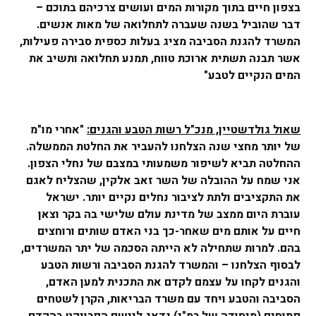
בצפון חיים בתוך מקורות המים ועושים צרכיהם בתוכם –
דבר שהוביל בשנה שעברה לתחלואה של מאות אנשים.
המשרד להגנת הסביבה מציג בעלות כספית סבירה פעילות,
אשר תבנה תשתית ארוכת טווח, תמנע תחלואה ותשיב את
המים הנקיים לטבע"
שאול גולדשטיין, מנכ"ל רשות הטבע והגנים:
"אחרי מו"מ
של יותר מחצי שנה הצלחנו להעביר את החלטת הממשלה.
ההחלטה תביא לשיפור משמעותי במצבם של נחלי הצפון.
אני שמח על ההובלה של השר זאב אלקין, שהצליח לאגם
את התקציבים ולתת לציבור נחלים נקיים יותר. ישראל
עוברת היום ממצב של מדינת עולם שלישי בה בקר וצאן
חיים על אותם מים שאחר-כך בני האדם שותים ורוחצים
בהם. למרות שתחילה לא הייתה הסכמה של יתר המשרדים,
לבסוף הצלחנו – והמשרד להגנת הסביבה ורשות הטבע
והגנים לקחו על עצמם לקדם את התכנית למען האדם,
הסביבה והטבע ויחד עם משרד הבריאות, הקרן לשטחים
פתוחים (מיסודה של רמ"י) נדאג ליישם הפרויקט בהקדם