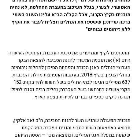
האפשרי. לצערי, בגלל העיכוב בהעברת ההחלטה, לא נהיה
מוכנים בקיץ הקרוב, אבל הקב"ה הביא עלינו השנה גשמי
ברכה שייתכן ששטפו את הנחלים ונצליח לעבור את הקיץ
ללא זיהומים גבוהים"
מתכוננים לקיץ וממזערים את סכנת העכברת: הממשלה אישרה
היום (א') את תוכנית המשרד להגנת הסביבה להוצאת הבקר
מערוצי הנחלים באגן הכנרת והפחתת הסיכון למחלות זיהומיות
בנחלי הצפון. בקיץ 2018, בעקבות התפרצות מחלת העכברת,
637 מטיילים הגיעו לבתי החולים בשל חשש להידבקות; 152
מקרי אשפוז התרחשו בשל העכברת; נחלים רבים נסגרו לטיול;
ונגרמו נזקים כספיים כבדים לתיירות בצפון הארץ.
תוכנית הפעולה שהגיש השר להגנת הסביבה, ח"כ זאב אלקין,
תבוצע באמצעות רשות הטבע והגנים ועיקרה הוא הקמת
שקתות במעלה אגני הנחלים, וכתוצאה מכך – הסטת הזיהום