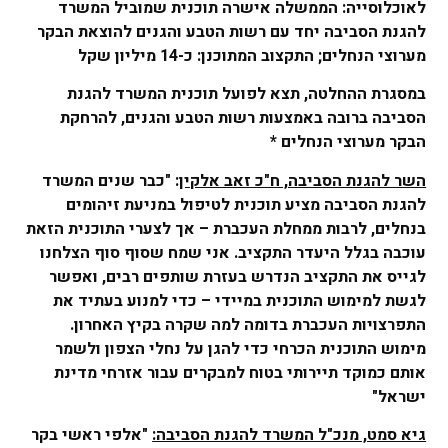
לאוכלוסייה: הממשלה אישרה תוכנית שמוביל המשרד
להגנת הסביבה יחד עם רשות הטבע והגנים להוצאת הבקר
מערוצי הנחלים; התקצוב המתוכנן: כ-14 מיליון שקל
במסגרת ההחלטה, תצא לפועל תוכנית המשרד להגנת
הסביבה ברובה באמצעות רשות הטבע והגנים, להרחקת
הבקר מערוצי הנחלים *
השר להגנת הסביבה, ח"כ זאב אלקין
: "כבר שנים המשרד
להגנת הסביבה מציע תוכנית לטיפול במניעת זיהומים
בנחלים, לרבות ממחלת העכברת – אך לצערי התוכנית הזאת
עוכבה בגלל היעדר התקציב. אני שמח שסוף סוף הצלחנו
לגייס את התקציב הנדרש בעזרת שותפים רבים, ואפשר
לגשת למימוש התוכנית במיידי – כדי למנוע בעתיד את
התפרצויות העכברת בדומה למה שקרה בקיץ האחרון.
מימוש התוכנית הכרחי כדי להגן על נחלי הצפון ולשמר
אותם כמוקד תיירותי בטוח למבקרים עבור אזרחי מדינת
ישראל"
גיא סמט, מנכ"ל המשרד להגנת הסביבה:
"אלפי ראשי בקר