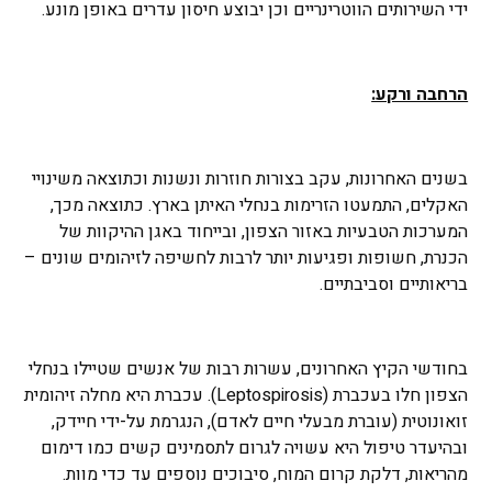
ידי השירותים הווטרינריים וכן יבוצע חיסון עדרים באופן מונע.
הרחבה ורקע:
בשנים האחרונות, עקב בצורות חוזרות ונשנות וכתוצאה משינויי
האקלים, התמעטו הזרימות בנחלי האיתן בארץ. כתוצאה מכך,
המערכות הטבעיות באזור הצפון, ובייחוד באגן ההיקוות של
הכנרת, חשופות ופגיעות יותר לרבות לחשיפה לזיהומים שונים –
בריאותיים וסביבתיים.
בחודשי הקיץ האחרונים, עשרות רבות של אנשים שטיילו בנחלי
הצפון חלו בעכברת (Leptospirosis). עכברת היא מחלה זיהומית
זואונוטית (עוברת מבעלי חיים לאדם), הנגרמת על-ידי חיידק,
ובהיעדר טיפול היא עשויה לגרום לתסמינים קשים כמו דימום
מהריאות, דלקת קרום המוח, סיבוכים נוספים עד כדי מוות.