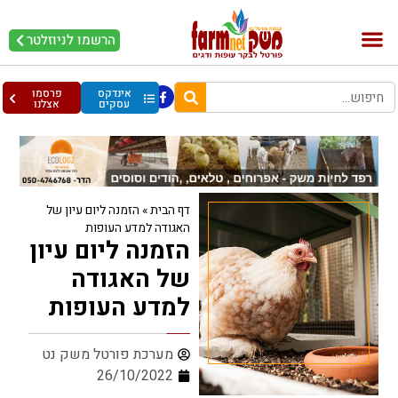
הרשמו לניוזלטר
בקר וחלב
בריאות מהחי
עופות וביצים
אינדקס
פרסמו
עסקים
אצלנו
דף הבית
»
הזמנה ליום עיון של
האגודה למדע העופות
הזמנה ליום עיון
של האגודה
למדע העופות
מערכת פורטל משק נט
26/10/2022