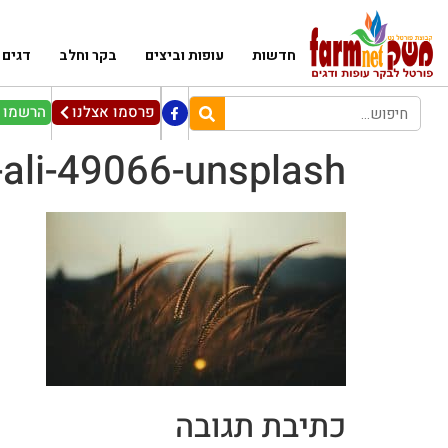
חדשות
עופות וביצים
בקר וחלב
דגים
פרסמו אצלנו
הרשמו ל
ali-49066-unsplash
כתיבת תגובה