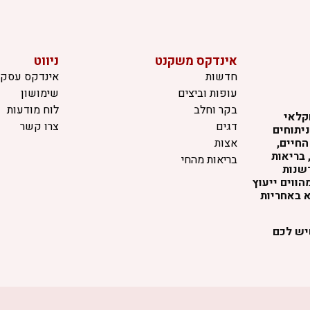
אינדקס משקנט
ניווט
חדשות
אינדקס עסקי
עופות וביצים
שימושון
בקר וחלב
לוח מודעות
קלאי
דגים
צרו קשר
יתוחים
החיים,
אצות
 בריאות
בריאות מהחי
דשנות
ווים ייעוץ
א באחריות
שיש לכם