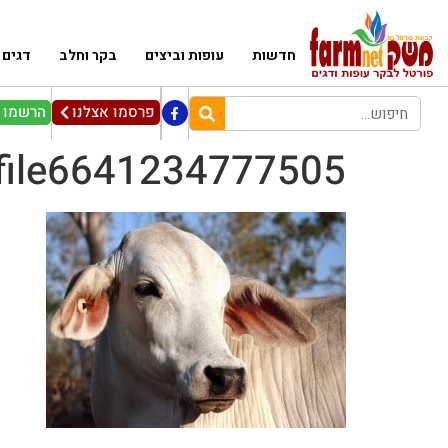
חדשות
עופות וביצים
בקר וחלב
דגים
פרסמו אצלנו
הרשמו ל
file6641234777505