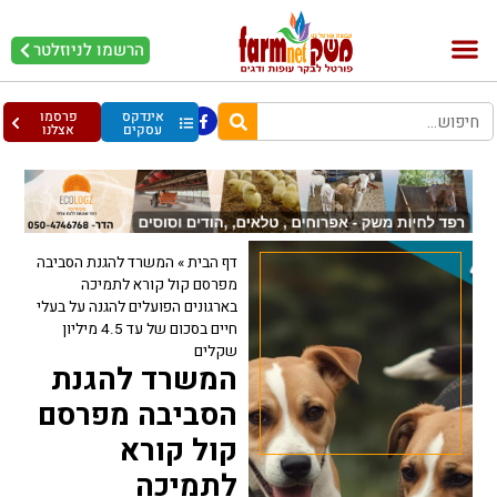
הרשמו לניוזלטר
בקר וחלב
בריאות מהחי
עופות וביצים
אינדקס
פרסמו
עסקים
אצלנו
דף הבית
»
המשרד להגנת הסביבה
מפרסם קול קורא לתמיכה
בארגונים הפועלים להגנה על בעלי
חיים בסכום של עד 4.5 מיליון
שקלים
המשרד להגנת
הסביבה מפרסם
קול קורא
לתמיכה