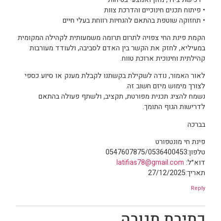
• פיתוח תכנים חינוכיים והדרכת צוות
• תחזוקה שוטפת בהתאם להנחיות רווחת בעלי חיים
הקמת פינת החי צפויה לתרום תרומה משמעותית לקהילה המקומית
במעיליא, לחזק את הקשר בין האדם לסביבה, ולעודד מעורבות
קהילתית וחינוכית ארוכת טווח.
לאור האמור, נודה לשקילת בקשתנו לקבלת מענק או סיוע כספי
לצורך מימוש מיזם חשוב זה.
נשמח להציג תכנית מפורטת, תקציב, ולשתף פעולה בהתאם
לדרישות הגוף התומך.
בברכה
פינת חי מונטפורט
טלפון:0547607875/0536400453
דוא״ל:
latifias78@gmail.com
תאריך:27/12/2025
Reply
כתיבת תגובה