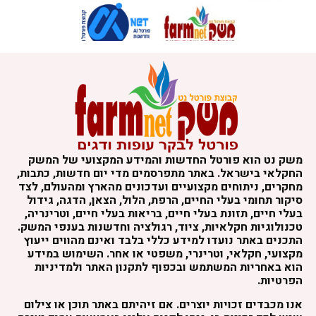
משק נט הוא פורטל החדשות והמידע המקצועי של המשק
החקלאי בישראל. באתר מתפרסמים מדי יום חדשות, כתבות,
מחקרים, ניתוחים מקצועיים ועדכונים מהארץ ומהעולם, לצד
סיקור תחומי בעלי החיים, הרפת, הלול, הצאן, הדגה, גידול
בעלי חיים, תזונת בעלי חיים, בריאות בעלי חיים, וטרינריה,
טכנולוגיות חקלאיות, ציוד, רגולציה וחדשנות בענפי המשק.
התכנים באתר נועדו למידע כללי בלבד ואינם מהווים ייעוץ
מקצועי, חקלאי, וטרינרי, משפטי או אחר. השימוש במידע
הוא באחריות המשתמש ובכפוף לתקנון האתר ולמדיניות
הפרטיות.
אנו מכבדים זכויות יוצרים. אם זיהיתם באתר תוכן או צילום