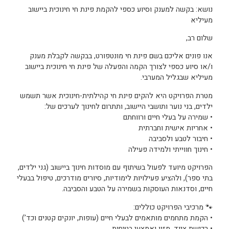
נושא: בקשה למענק וסיוע כספי להקמת פינת חי חינוכית ביישוב
מעיליא
שלום רב,
אנו פונים אליכם בשם פינת חי מונטפורט, בבקשה לקבלת מענק
ו/או סיוע כספי לצורך הקמה והפעלה של פינת חי חינוכית ביישוב
מעיליא שבגליל המערבי.
מטרת הפרויקט היא להקים פינת חי קהילתית-חינוכית אשר תשמש
ילדים, בני נוער ותושבי היישוב, ותתרום לחינוך לערכים של:
• שמירה על בעלי חיים ורווחתם
• אחריות אישית וחברתית
• חיבור לטבע ולסביבה
• חינוך חווייתי ולמידה פעילה
הפרויקט מיועד לפעול בשיתוף עם מוסדות חינוך ביישוב (גני ילדים,
בתי ספר), ולהציע פעילויות לימודיות, סיורים מודרכים, טיפול בבעלי
חיים, וסדנאות העוסקות בשמירה על הטבע והסביבה.
🐾 מרכיבי הפרויקט כוללים:
• הקמת מתחמים מותאמים לבעלי חיים (עופות, יונקים קטנים וכד’)
• רכישת ציוד, מזון ואמצעי בטיחות