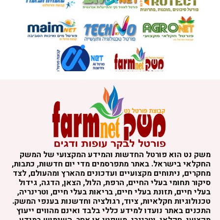
משק נט הוא פורטל החדשות והמידע המקצועי של המשק
החקלאי בישראל. באתר מתפרסמים מדי יום חדשות, כתבות,
מחקרים, ניתוחים מקצועיים ועדכונים מהארץ ומהעולם, לצד
סיקור תחומי בעלי החיים, הרפת, הלול, הצאן, הדגה, גידול
בעלי חיים, תזונת בעלי חיים, בריאות בעלי חיים, וטרינריה,
טכנולוגיות חקלאיות, ציוד, רגולציה וחדשנות בענפי המשק.
התכנים באתר נועדו למידע כללי בלבד ואינם מהווים ייעוץ
מקצועי, חקלאי, וטרינרי, משפטי או אחר. השימוש במידע