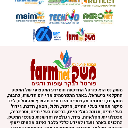
משק נט הוא פורטל החדשות והמידע המקצועי של המשק
החקלאי בישראל. באתר מתפרסמים מדי יום חדשות, כתבות,
מחקרים, ניתוחים מקצועיים ועדכונים מהארץ ומהעולם, לצד
סיקור תחומי בעלי החיים, הרפת, הלול, הצאן, הדגה, גידול
בעלי חיים, תזונת בעלי חיים, בריאות בעלי חיים, וטרינריה,
טכנולוגיות חקלאיות, ציוד, רגולציה וחדשנות בענפי המשק.
התכנים באתר נועדו למידע כללי בלבד ואינם מהווים ייעוץ
מקצועי, חקלאי, וטרינרי, משפטי או אחר. השימוש במידע