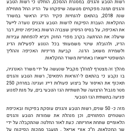
רשות הטבע והגנים. במסגרת ההסכם, הוחלט כי רשות הטבע
והגנים תמנה מפקחים מטעמה שיפקחו על הדיג החל מתחילת
שנת 2018, בהתאם להנחיות פקיד הדיג הראשי במשרד
החקלאות. העברת הפיקוח לרשות הטבע והגנים נועדה לייעל
את האכיפה, על בסיס הניסיון שצברה הרשות באכיפה ימית, דבר
שיעלה את ההרתעה בקרב מפרי החוק ויביא להפחתת עבירות
הדיג, ולהובלת שינוי משמעותי בכל הנוגע לפעילות הדיג
ולשמירת משאב הדגה. קביעת מדיניות האכיפה וההליך
המשפטי יישארו באחריות משרד החקלאות.
מהלך זה מצטרף למהלך מקביל שנעשה על ידי משרד האנרגיה,
בו נקבע כי בהתאם ל-'הוראות הימאים', רשות הטבע והגנים
תאכוף את האיסור על ביצוע פעולות דייג ועגינה במרחק 250
מטר מגבול הרצועה של תשתיות הגז הטבעי בים, על מנת למנוע
פגיעה בתשתית הגז הטבעי.
מזה כ- 50 שנים, רשות הטבע והגנים עוסקת בפיקוח ובאכיפת
השטחים הפתוחים, וכן מנהלת את שמורות הטבע והגנים
הלאומיים שתחת אחריותה. כעת לאור החלטה שהתקבלה על ידי
שר החקלאות, ח"כ אורי אריאל , תועבר סמכות הפיקוח על