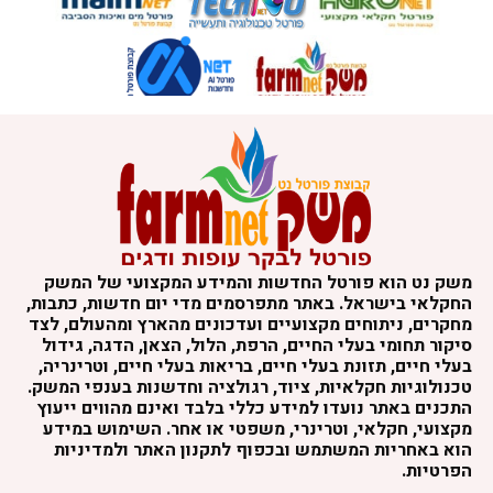
משק נט הוא פורטל החדשות והמידע המקצועי של המשק
החקלאי בישראל. באתר מתפרסמים מדי יום חדשות, כתבות,
מחקרים, ניתוחים מקצועיים ועדכונים מהארץ ומהעולם, לצד
סיקור תחומי בעלי החיים, הרפת, הלול, הצאן, הדגה, גידול
בעלי חיים, תזונת בעלי חיים, בריאות בעלי חיים, וטרינריה,
טכנולוגיות חקלאיות, ציוד, רגולציה וחדשנות בענפי המשק.
התכנים באתר נועדו למידע כללי בלבד ואינם מהווים ייעוץ
מקצועי, חקלאי, וטרינרי, משפטי או אחר. השימוש במידע
הוא באחריות המשתמש ובכפוף לתקנון האתר ולמדיניות
הפרטיות.