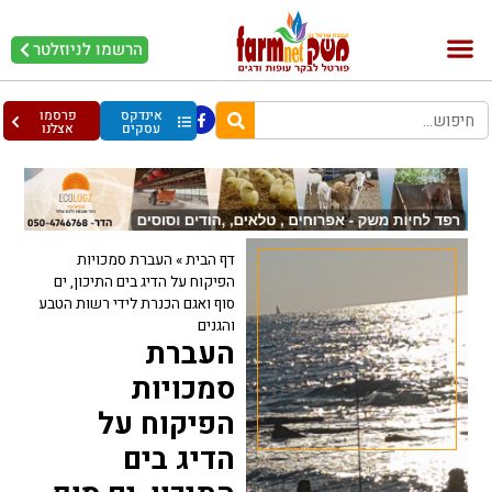
הרשמו לניוזלטר
בקר וחלב
בריאות מהחי
עופות וביצים
אינדקס
פרסמו
עסקים
אצלנו
דף הבית
»
העברת סמכויות
הפיקוח על הדיג בים התיכון, ים
סוף ואגם הכנרת לידי רשות הטבע
והגנים
העברת
סמכויות
הפיקוח על
הדיג בים