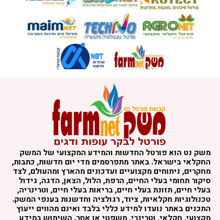
משק נט הוא פורטל החדשות והמידע המקצועי של המשק
החקלאי בישראל. באתר מתפרסמים מדי יום חדשות, כתבות,
מחקרים, ניתוחים מקצועיים ועדכונים מהארץ ומהעולם, לצד
סיקור תחומי בעלי החיים, הרפת, הלול, הצאן, הדגה, גידול
בעלי חיים, תזונת בעלי חיים, בריאות בעלי חיים, וטרינריה,
טכנולוגיות חקלאיות, ציוד, רגולציה וחדשנות בענפי המשק.
התכנים באתר נועדו למידע כללי בלבד ואינם מהווים ייעוץ
מקצועי, חקלאי, וטרינרי, משפטי או אחר. השימוש במידע