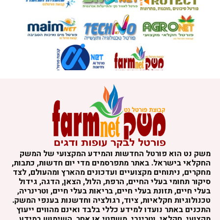
משק נט הוא פורטל החדשות והמידע המקצועי של המשק
החקלאי בישראל. באתר מתפרסמים מדי יום חדשות, כתבות,
מחקרים, ניתוחים מקצועיים ועדכונים מהארץ ומהעולם, לצד
סיקור תחומי בעלי החיים, הרפת, הלול, הצאן, הדגה, גידול
בעלי חיים, תזונת בעלי חיים, בריאות בעלי חיים, וטרינריה,
טכנולוגיות חקלאיות, ציוד, רגולציה וחדשנות בענפי המשק.
התכנים באתר נועדו למידע כללי בלבד ואינם מהווים ייעוץ
מקצועי, חקלאי, וטרינרי, משפטי או אחר. השימוש במידע