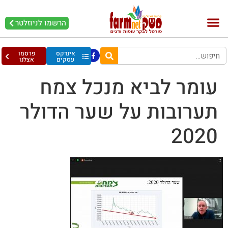
הרשמו לניוזלטר
בקר וחלב
בריאות מהחי
עופות וביצים
אינדקס
פרסמו
עסקים
אצלנו
עומר לביא מנכל צמח
תערובות על שער הדולר
2020