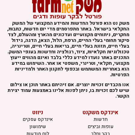
משק נט הוא פורטל החדשות והמידע המקצועי של המשק
החקלאי בישראל. באתר מתפרסמים מדי יום חדשות, כתבות,
מחקרים, ניתוחים מקצועיים ועדכונים מהארץ ומהעולם, לצד
סיקור תחומי בעלי החיים, הרפת, הלול, הצאן, הדגה, גידול
בעלי חיים, תזונת בעלי חיים, בריאות בעלי חיים, וטרינריה,
טכנולוגיות חקלאיות, ציוד, רגולציה וחדשנות בענפי המשק.
התכנים באתר נועדו למידע כללי בלבד ואינם מהווים ייעוץ
מקצועי, חקלאי, וטרינרי, משפטי או אחר. השימוש במידע
הוא באחריות המשתמש ובכפוף לתקנון האתר ולמדיניות
הפרטיות.
אנו מכבדים זכויות יוצרים. אם זיהיתם באתר תוכן או צילום
שיש לכם זכויות בו, ניתן לפנות אלינו באמצעות עמוד יצירת
הקשר.
אינדקס משקנט
ניווט
חדשות
אינדקס עסקים
עופות וביצים
שימושון
בקר וחלב
לוח מודעות