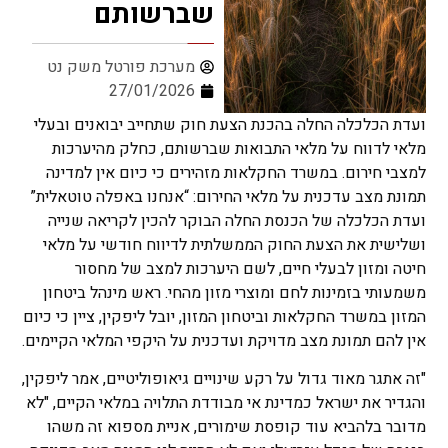
שברשותם
מערכת פורטל משק נט
27/01/2026
ועדת הכלכלה החלה בהכנת הצעת חוק שתחייב יבואנים ובעלי
מלאי לדווח על מלאי התבואות שברשותם, כחלק מהיערכות
למצבי חירום. במשרד החקלאות מזהירים כי כיום אין למדינה
תמונת מצב עדכנית על מלאי החירום: “אנחנו באפלה טוטאלית”
ועדת הכלכלה של הכנסת החלה הבוקר להכין לקריאה שנייה
ושלישית את הצעת החוק הממשלתית לדיווח חודשי על מלאי
חיטה ומזון לבעלי חיים, לשם היערכות למצב של מחסור
משמעותי בזמינות לחם ומוצרי מזון מהחי. ראש מינהל ביטחון
המזון במשרד החקלאות וביטחון המזון, יובל ליפקין, ציין כי כיום
אין להם תמונת מצב מדויקת ועדכנית על היקפי המלאי הקיימים.
"זה אתגר מאוד גדול על רקע שינויים גיאופוליטיים, אמר ליפקין,
והגדיר את ישראל כמדינת אי מבודדת התלויה במלאי הקיים, "לא
מדובר בלהביא עוד קופסת שימורים, אניית מספוא זה משהו