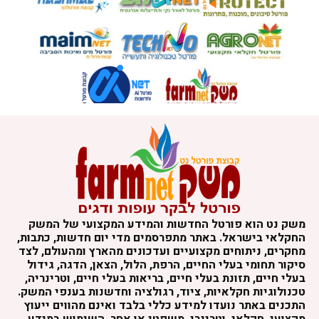
משק נט הוא פורטל החדשות והמידע המקצועי של המשק
החקלאי בישראל. באתר מתפרסמים מדי יום חדשות, כתבות,
מחקרים, ניתוחים מקצועיים ועדכונים מהארץ ומהעולם, לצד
סיקור תחומי בעלי החיים, הרפת, הלול, הצאן, הדגה, גידול
בעלי חיים, תזונת בעלי חיים, בריאות בעלי חיים, וטרינריה,
טכנולוגיות חקלאיות, ציוד, רגולציה וחדשנות בענפי המשק.
התכנים באתר נועדו למידע כללי בלבד ואינם מהווים ייעוץ
מקצועי, חקלאי, וטרינרי, משפטי או אחר. השימוש במידע