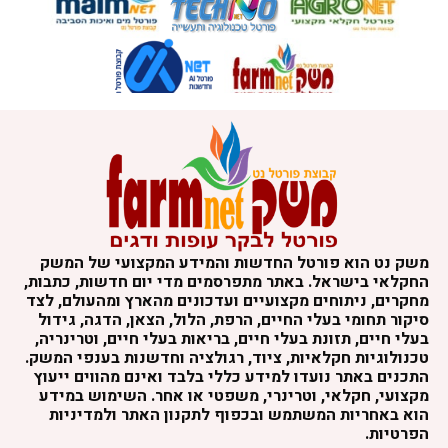
משק נט הוא פורטל החדשות והמידע המקצועי של המשק
החקלאי בישראל. באתר מתפרסמים מדי יום חדשות, כתבות,
מחקרים, ניתוחים מקצועיים ועדכונים מהארץ ומהעולם, לצד
סיקור תחומי בעלי החיים, הרפת, הלול, הצאן, הדגה, גידול
בעלי חיים, תזונת בעלי חיים, בריאות בעלי חיים, וטרינריה,
טכנולוגיות חקלאיות, ציוד, רגולציה וחדשנות בענפי המשק.
התכנים באתר נועדו למידע כללי בלבד ואינם מהווים ייעוץ
מקצועי, חקלאי, וטרינרי, משפטי או אחר. השימוש במידע
הוא באחריות המשתמש ובכפוף לתקנון האתר ולמדיניות
הפרטיות.