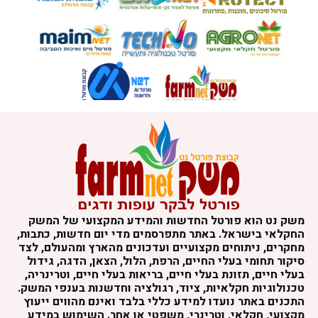
משק נט הוא פורטל החדשות והמידע המקצועי של המשק
החקלאי בישראל. באתר מתפרסמים מדי יום חדשות, כתבות,
מחקרים, ניתוחים מקצועיים ועדכונים מהארץ ומהעולם, לצד
סיקור תחומי בעלי החיים, הרפת, הלול, הצאן, הדגה, גידול
בעלי חיים, תזונת בעלי חיים, בריאות בעלי חיים, וטרינריה,
טכנולוגיות חקלאיות, ציוד, רגולציה וחדשנות בענפי המשק.
התכנים באתר נועדו למידע כללי בלבד ואינם מהווים ייעוץ
מקצועי, חקלאי, וטרינרי, משפטי או אחר. השימוש במידע