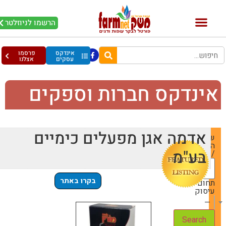
הרשמו לניוזלטר
אינדקס
פרסמו
עסקים
אצלנו
ינדקס חברות וספקים
אדמה אגן מפעלים כימיים
שם
החברה
בע"מ
/ עסק
בקרו באתר
תחום
עיסוק
— Choose One —