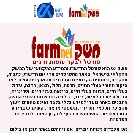
שק נט הוא פורטל החדשות והמידע המקצועי של המשק
חקלאי בישראל. באתר מתפרסמים מדי יום חדשות, כתבות,
חקרים, ניתוחים מקצועיים ועדכונים מהארץ ומהעולם, לצד
יקור תחומי בעלי החיים, הרפת, הלול, הצאן, הדגה, גידול
עלי חיים, תזונת בעלי חיים, בריאות בעלי חיים, וטרינריה,
כנולוגיות חקלאיות, ציוד, רגולציה וחדשנות בענפי המשק.
תכנים באתר נועדו למידע כללי בלבד ואינם מהווים ייעוץ
קצועי, חקלאי, וטרינרי, משפטי או אחר. השימוש במידע
וא באחריות המשתמש ובכפוף לתקנון האתר ולמדיניות
פרטיות.
נו מכבדים זכויות יוצרים. אם זיהיתם באתר תוכן או צילום