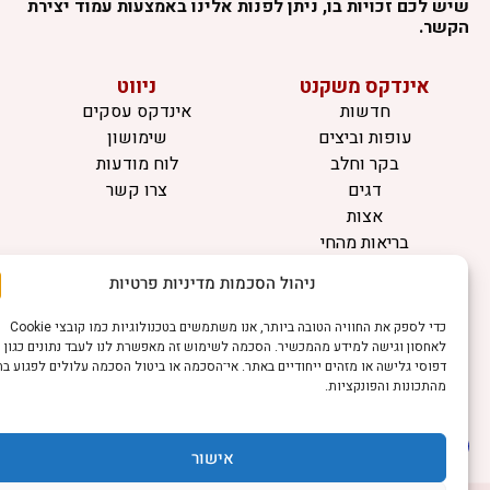
יש לכם זכויות בו, ניתן לפנות אלינו באמצעות עמוד יצירת
קשר.
אינדקס משקנט
ניווט
חדשות
אינדקס עסקים
עופות וביצים
שימושון
בקר וחלב
לוח מודעות
דגים
צרו קשר
אצות
בריאות מהחי
ניהול הסכמות מדיניות פרטיות
מידע
תקנון
כדי לספק את החוויה הטובה ביותר, אנו משתמשים בטכנולוגיות כמו קובצי Cookie
הרשמה לניוזלטר
לאחסון וגישה למידע מהמכשיר. הסכמה לשימוש זה מאפשרת לנו לעבד נתונים כגון
פרסמו אצלנו
דפוסי גלישה או מזהים ייחודיים באתר. אי־הסכמה או ביטול הסכמה עלולים לפגוע בחלק
מהתכונות והפונקציות.
הצהרת נגישות
הצהרת פרטיות
אישור